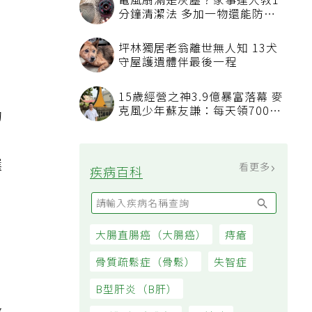
電風扇滿是灰塵？家事達人教1
分鐘清潔法 多加一物還能防髒
汙附著
坪林獨居老翁離世無人知 13犬
守屋護遺體伴最後一程
15歲經營之神3.9億暴富落幕 麥
克風少年蘇友謙：每天領700元
的
過日子
，
選
看更多
疾病百科
大腸直腸癌（大腸癌）
痔瘡
骨質疏鬆症（骨鬆）
失智症
自
B型肝炎（B肝）