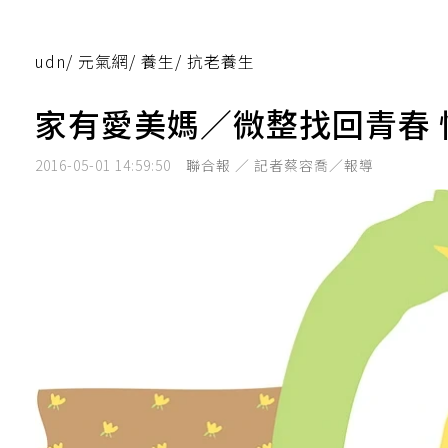
udn
/
元氣網
/
養生
/
抗老養生
家有愛美媽／微整找回青春
2016-05-01 14:59:50
聯合報 ／ 記者蔡容喬／報導