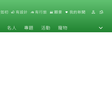
好如初
有設計
有行旅
願景
我的新聞
名人
專題
活動
寵物