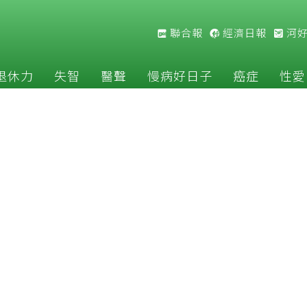
聯合報
經濟日報
河
退休力
失智
醫聲
慢病好日子
癌症
性愛