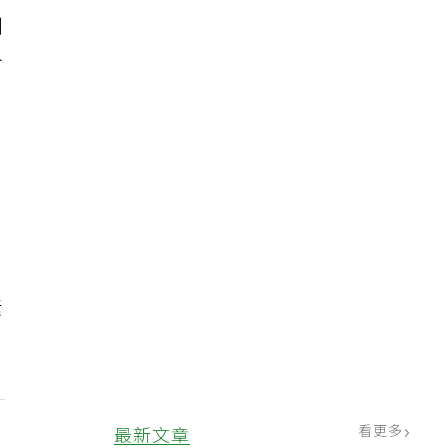
到
分
素
看更多
最新文章