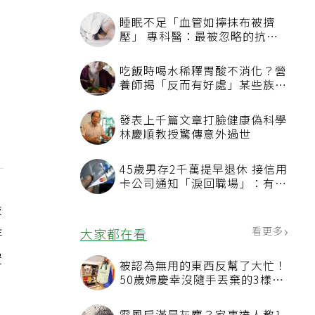
睡眠不足「血管如擰抹布被擠
壓」 專科醫：最被忽略的抗老
方法
吃飯時喝水稀釋胃酸不消化？營
養師揭「反而有好處」某些族群
才要禁
發表上千篇文章打臉健康偽科學
林慶順教授驚傳意外過世
45歲男存2千萬提早退休 接信用
卡公司通知「淚回職場」：有錢
也碰壁
澱
持
看更多
大家都在看
空
被認為無用的東西反幫了大忙！
50歲婦慶幸沒隨手丟棄的3樣物
品