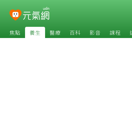
焦點
養生
醫療
百科
影音
課程