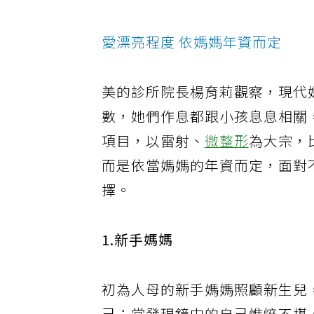
「又餓又腫」，心情更不好。
愛漂亮程度 依媽媽年資而定
美的診所院長楊育莉觀察，現代
數，她們作息都跟小孩息息相關
項目，以雷射、
微整形
為大宗，
而是依當媽媽的年資而定，面對
擇。
1.新手媽媽
初為人母的新手媽媽照顧新生兒