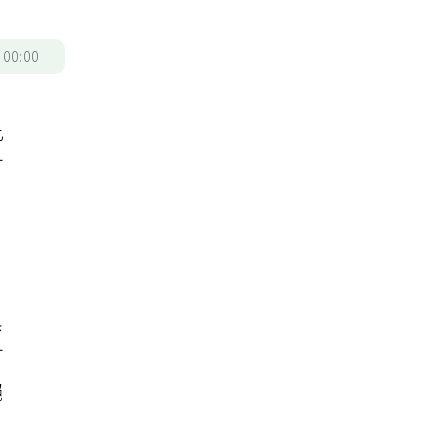
/
00:00
此
可
黑
可
絕