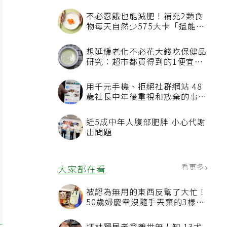
不必忍餓也能減肥！補充2類食
物每天自然少575大卡「還能吃
飽飽的」
想延緩老化不必花大錢吃保健品
研究：超市都買得到的1便宜食
品就可以
用千元手機、拒絕社群網站 48
歲社長中年後重視和放棄的事：
不為面子消費
近5成中年人腹部肥胖 小心代謝
出問題
看更多
大家都在看
被認為無用的東西反幫了大忙！
50歲婦慶幸沒隨手丟棄的3樣物
品