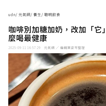
udn
/
元氣網
/
養生
/
聰明飲食
咖啡別加糖加奶，改加「它
麼喝最健康
2025-09-11 16:57:29
元氣網 ／ 編輯葉姿岑整理