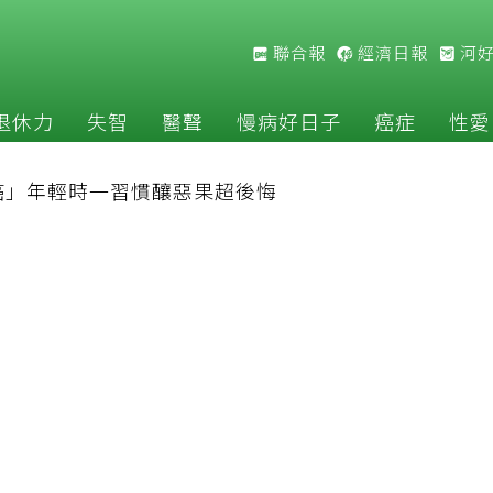
聯合報
經濟日報
河
退休力
失智
醫聲
慢病好日子
癌症
性愛
癌」年輕時一習慣釀惡果超後悔