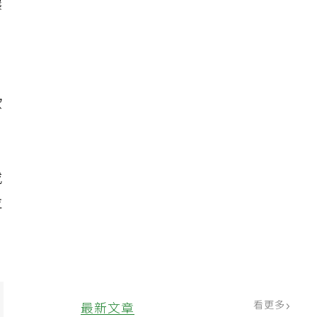
濃
歐
或
並
看更多
最新文章