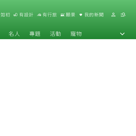
好如初
有設計
有行旅
願景
我的新聞
名人
專題
活動
寵物