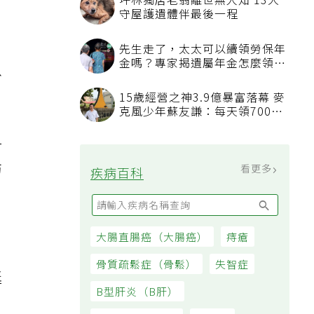
坪林獨居老翁離世無人知 13犬
守屋護遺體伴最後一程
先生走了，太太可以續領勞保年
金嗎？專家揭遺屬年金怎麼領，
以
看順位還要看資格
15歲經營之神3.9億暴富落幕 麥
克風少年蘇友謙：每天領700元
過日子
一
肪
看更多
疾病百科
大腸直腸癌（大腸癌）
痔瘡
骨質疏鬆症（骨鬆）
失智症
延
B型肝炎（B肝）