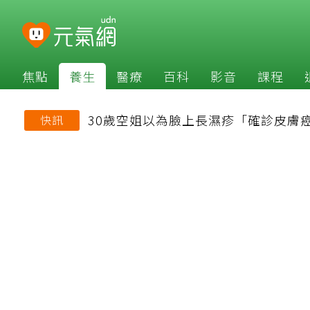
焦點
養生
醫療
百科
影音
課程
30歲空姐以為臉上長濕疹「確診皮膚
快訊