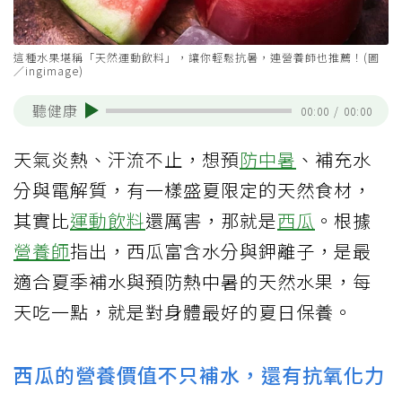
這種水果堪稱「天然運動飲料」，讓你輕鬆抗暑，連營養師也推薦！(圖
／ingimage)
聽健康
00:00
/
00:00
天氣炎熱、汗流不止，想預
防中暑
、補充水
分與電解質，有一樣盛夏限定的天然食材，
其實比
運動飲料
還厲害，那就是
西瓜
。根據
營養師
指出，西瓜富含水分與鉀離子，是最
適合夏季補水與預防熱中暑的天然水果，每
天吃一點，就是對身體最好的夏日保養。
西瓜的營養價值不只補水，還有抗氧化力