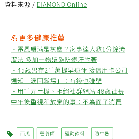
資料來源 /
DIAMOND Online
💪更多健康推薦
‧電風扇滿是灰塵？家事達人教1分鐘清
潔法 多加一物還能防髒汙附著
‧45歲男存2千萬提早退休 接信用卡公司
通知「淚回職場」：有錢也碰壁
‧用千元手機、拒絕社群網站 48歲社長
中年後重視和放棄的事：不為面子消費
西瓜
營養師
運動飲料
防中暑