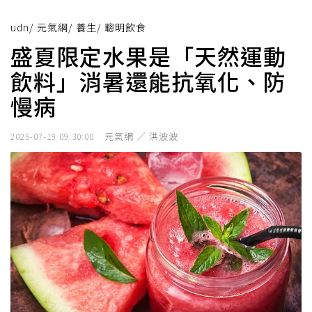
udn
/
元氣網
/
養生
/
聰明飲食
盛夏限定水果是「天然運動
飲料」消暑還能抗氧化、防
慢病
元氣網 ／ 洪波波
2025-07-19 09:30:00