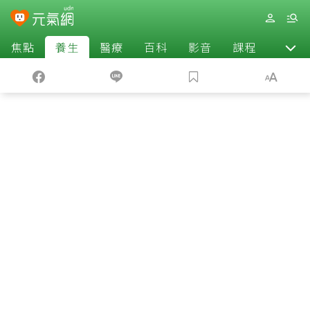
焦點
養生
醫療
百科
影音
課程
退休