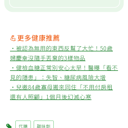
💪更多健康推薦
‧被認為無用的東西反幫了大忙！50歲
婦慶幸沒隨手丟棄的3樣物品
‧健檢血糖正常別安心太早！醫曝「看不
見的隱患」：失智、糖尿病風險大增
‧兒邀84歲寡母搬來同住「不用付房租
還有人照顧」1個月後幻滅心寒
代糖
甜味劑