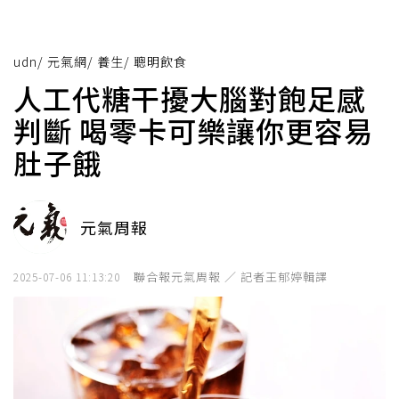
udn
/
元氣網
/
養生
/
聰明飲食
人工代糖干擾大腦對飽足感
判斷 喝零卡可樂讓你更容易
肚子餓
元氣周報
聯合報元氣周報 ／ 記者王郁婷輯譯
2025-07-06 11:13:20