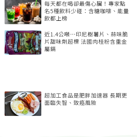
每天都在喝卻最傷心臟！專家點
名5種飲料少碰：含糖咖啡、能量
飲都上榜
近1.4公噸⋯印尼樹薯片、蒜味脆
片甜味劑超標 法國肉桂粉含重金
屬鎘
超加工食品是肥胖加速器 長期更
面臨失智、致癌風險