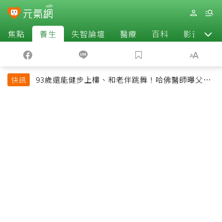
焦點
養生
失智論壇
醫療
百科
影音
93歲還能健步上樓、和老伴跳舞！哈佛醫師曝父親
快訊
長壽秘訣：沒吃保健品也不追養生潮