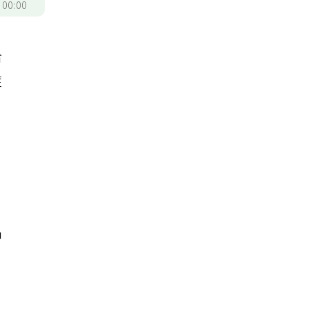
/
00:00
哈
症
中