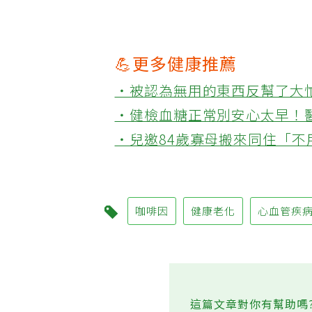
💪更多健康推薦
‧被認為無用的東西反幫了大
‧健檢血糖正常別安心太早！
‧兒邀84歲寡母搬來同住「
咖啡因
健康老化
心血管疾