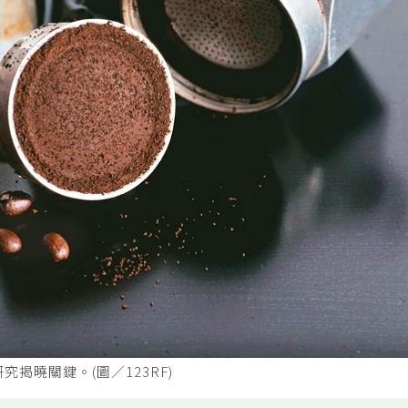
揭曉關鍵。(圖／123RF)