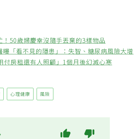
忙！50歲婦慶幸沒隨手丟棄的3樣物品
醫曝「看不見的隱患」：失智、糖尿病風險大增
不用付房租還有人照顧」1個月後幻滅心寒
病
心理健康
風險