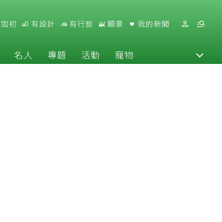
好如初
有設計
有行旅
願景
我的新聞
名人
專題
活動
寵物