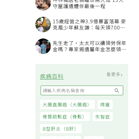
沒人想碰的苦工就讓AI來！鴻海
團隊駐醫院找痛點 用科技讓醫
療更有溫度
糖尿病前期怎麼救？美國心臟協
會研究推「1夢幻水果組合」 酪
梨加它改善血管功能
桃園平鎮傳出80多歲夫弒妻案
家人發現緊急報案、警方調查中
不沾鍋開始沾鍋怎麼辦？日本專
家教1招有望「起死回生」，5情
況該換新
看更多
大家都在看
被認為無用的東西反幫了大忙！
50歲婦慶幸沒隨手丟棄的3樣物
品
坪林獨居老翁離世無人知 13犬