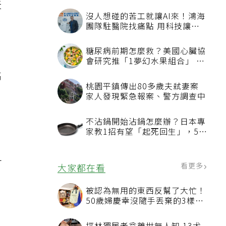
天
高
，
可
看更多
最新文章