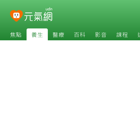
焦點
養生
醫療
百科
影音
課程