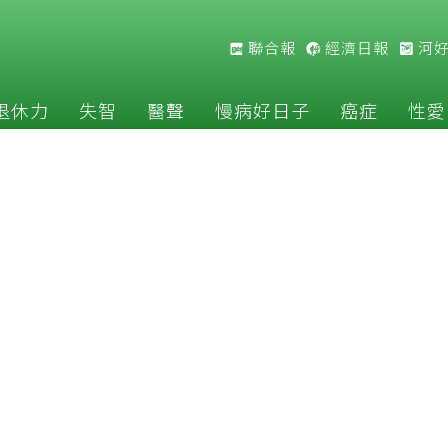
聯合報
經濟日報
河
退休力
失智
醫聲
慢病好日子
癌症
性愛