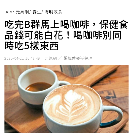
udn
/
元氣網
/
養生
/
聰明飲食
吃完B群馬上喝咖啡，保健食
品錢可能白花！喝咖啡別同
時吃5樣東西
元氣網 ／ 編輯葉姿岑整理
2025-04-21 16:49:49