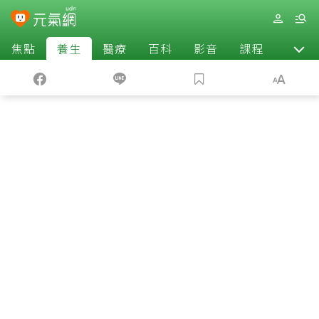
焦點
養生
醫療
百科
影音
課程
退休