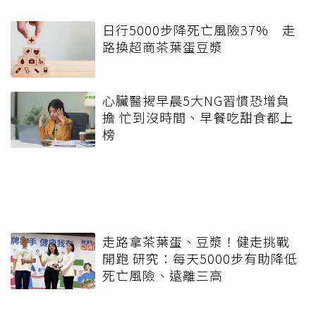
日行5000步降死亡風險37% 走
路換超商茶葉蛋豆漿
心臟醫揭早晨5大NG習慣恐增負
擔 忙到沒時間、早餐吃甜食都上
榜
走路拿茶葉蛋、豆漿！健走挑戰
開跑 研究：每天5000步有助降低
死亡風險、遠離三高