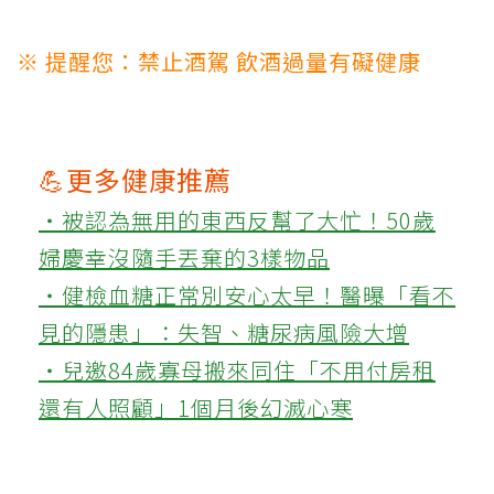
※ 提醒您：禁止酒駕 飲酒過量有礙健康
💪更多健康推薦
‧被認為無用的東西反幫了大忙！50歲
婦慶幸沒隨手丟棄的3樣物品
‧健檢血糖正常別安心太早！醫曝「看不
見的隱患」：失智、糖尿病風險大增
‧兒邀84歲寡母搬來同住「不用付房租
還有人照顧」1個月後幻滅心寒