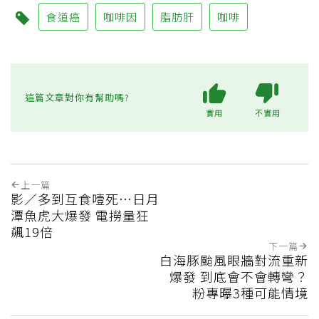
食道癌
咖啡因
脂肪肝
咖啡
這篇文章對你有幫助嗎?
實用
不實用
上一篇
影／多到互食噎死…日月
潭魚虎大爆發 電撈量狂
飆19倍
下一篇
白海豚颱風眼牆對流重新
爆發 到底會不會轉彎？
粉專曝3種可能情境