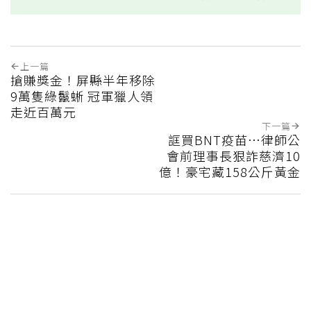
上一篇
搶賺獎金！屏縣半年移除
9萬隻綠鬣蜥 冠軍獵人領
走近百萬元
下一篇
誆買BNT疫苗…律師公
會前理事長狠詐慈濟10
億！豪宅藏158公斤黃金