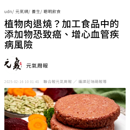
udn
/
元氣網
/
養生
/
聰明飲食
植物肉退燒？加工食品中的
添加物恐致癌、增心血管疾
病風險
元氣周報
聯合報元氣周報 ／ 編譯莊瑞萌報導
2025-02-16 10:01:48