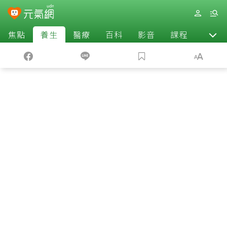
焦點
養生
醫療
百科
影音
課程
退休