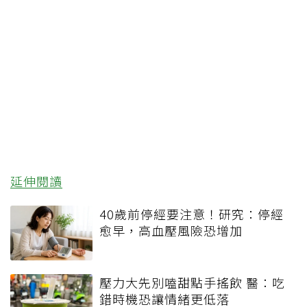
延伸閱讀
40歲前停經要注意！研究：停經
愈早，高血壓風險恐增加
壓力大先別嗑甜點手搖飲 醫：吃
錯時機恐讓情緒更低落