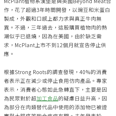
McPlant植物系漢堡是與英國Beyond Meat合
作，花了超過3年時間開發，以豌豆和米蛋白
製成，外觀和口感上都力求與真正牛肉無
異。不過，三年過去，這股購買植物肉的熱
潮似乎已退燒，因為在美國，由於缺乏需
求，McPlant上市不到12個月就宣告停止供
應。
根據Strong Roots的調查發現，40%的消費
者表示正在減少或停止食用仿肉產品。專家
表示，消費者心態如此急轉直下，主要是因
為民眾對於超
加工食品
的疑慮日益升高，因
為部分在肉類替代品中使用的添加物已被證
實與大腸癌等致命疾病有關。去年發表於