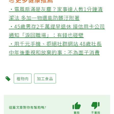
‧電風扇滿是灰塵？家事達人教1分鐘清
潔法 多加一物還能防髒汙附著
‧45歲男存2千萬提早退休 接信用卡公司
通知「淚回職場」：有錢也碰壁
‧用千元手機、拒絕社群網站 48歲社長
中年後重視和放棄的事：不為面子消費
植物肉
加工食品
這篇文章對你有幫助嗎?
實用
不實用