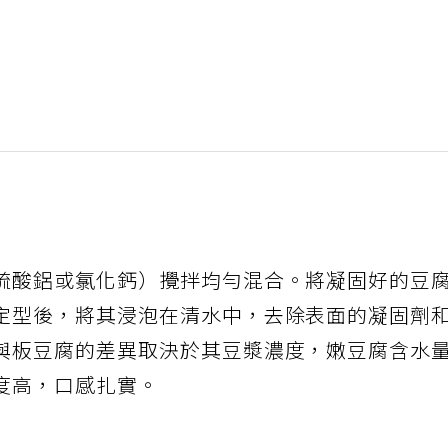
硫酸鋁或氯化鈣）攪拌均勻混合。將凝固好的豆
定型後，將其浸泡在清水中，去除表面的凝固劑
與板豆腐的差異取決於其豆漿濃度，嫩豆腐含水
度高，口感扎實。