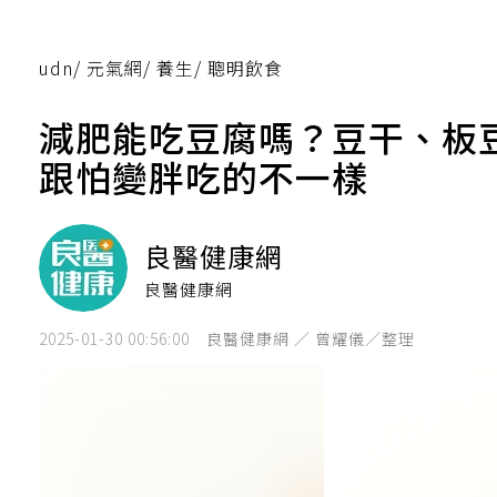
udn
/
元氣網
/
養生
/
聰明飲食
減肥能吃豆腐嗎？豆干、板豆
跟怕變胖吃的不一樣
良醫健康網
良醫健康網
2025-01-30 00:56:00
良醫健康網 ／ 曾耀儀／整理