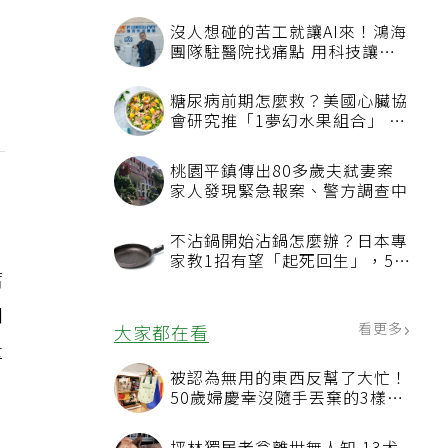
沒人想碰的苦工就讓AI來！鴻海
團隊駐醫院找痛點 用科技讓醫
療更有溫度
糖尿病前期怎麼救？美國心臟協
會研究推「1夢幻水果組合」 酪
梨加它改善血管功能
桃園平鎮傳出80多歲夫弒妻案
家人發現緊急報案、警方調查中
不沾鍋開始沾鍋怎麼辦？日本專
家教1招有望「起死回生」，5情
腐
況該換新
和
看更多
大家都在看
量
被認為無用的東西反幫了大忙！
50歲婦慶幸沒隨手丟棄的3樣物
品