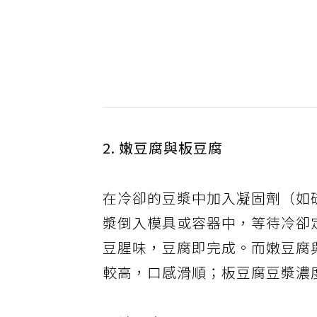
2. 嫩豆腐與板豆腐
在冷卻的豆漿中加入凝固劑（如
漿倒入模具或容器中，等待冷卻
豆腥味，豆腐即完成。而嫩豆腐
較高，口感滑順；板豆腐豆漿濃