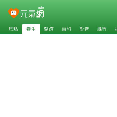
焦點
養生
醫療
百科
影音
課程