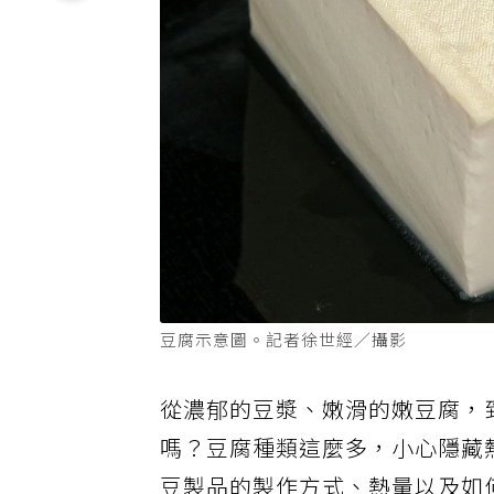
豆腐示意圖。記者徐世經／攝影
從濃郁的豆漿、嫩滑的嫩豆腐，
嗎？豆腐種類這麼多，小心隱藏