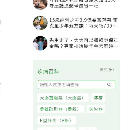
坪林獨居老翁離世無人知 13犬
守屋護遺體伴最後一程
15歲經營之神3.9億暴富落幕 麥
形
克風少年蘇友謙：每天領700元
過日子
口
先生走了，太太可以續領勞保年
金嗎？專家揭遺屬年金怎麼領，
看順位還要看資格
看更多
疾病百科
的
用
大腸直腸癌（大腸癌）
痔瘡
骨質疏鬆症（骨鬆）
失智症
B型肝炎（B肝）