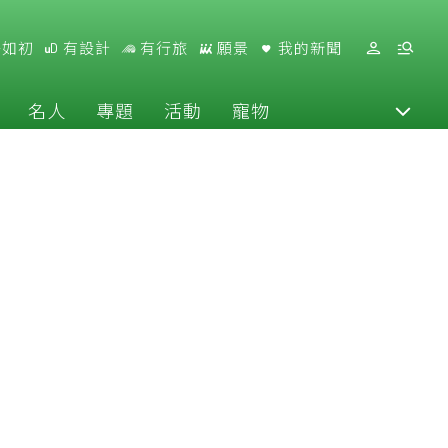
好如初
有設計
有行旅
願景
我的新聞
名人
專題
活動
寵物