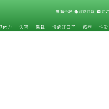
聯合報
經濟日報
河
退休力
失智
醫聲
慢病好日子
癌症
性愛