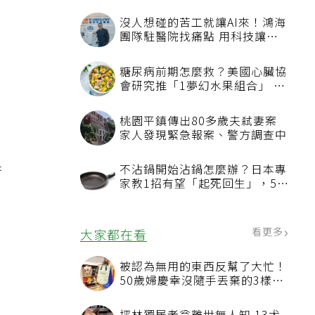
沒
沒人想碰的苦工就讓AI來！鴻海
團隊駐醫院找痛點 用科技讓醫
療更有溫度
熱
糖尿病前期怎麼救？美國心臟協
會研究推「1夢幻水果組合」 酪
你
梨加它改善血管功能
桃園平鎮傳出80多歲夫弒妻案
家人發現緊急報案、警方調查中
衡
不沾鍋開始沾鍋怎麼辦？日本專
家教1招有望「起死回生」，5情
況該換新
看更多
大家都在看
被認為無用的東西反幫了大忙！
50歲婦慶幸沒隨手丟棄的3樣物
品