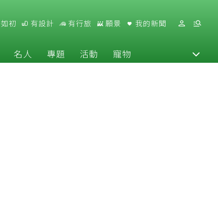
好如初
有設計
有行旅
願景
我的新聞
名人
專題
活動
寵物