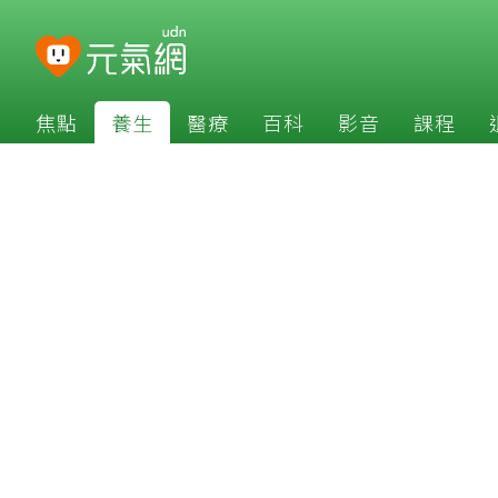
焦點
養生
醫療
百科
影音
課程