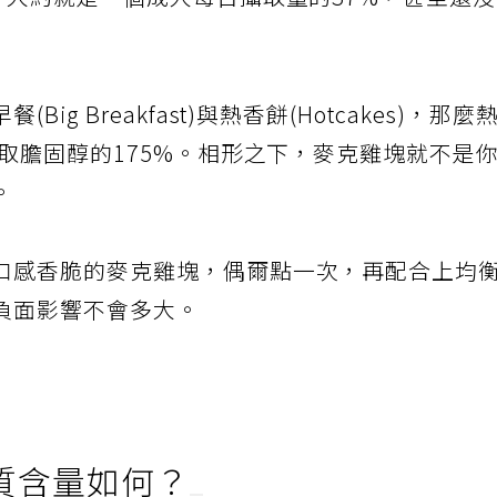
，大約就是一個成人每日攝取量的37%，甚至還
g Breakfast)與熱香餅(Hotcakes)，那麼
攝取膽固醇的175%。相形之下，麥克雞塊就不是
。
口感香脆的麥克雞塊，偶爾點一次，再配合上均
負面影響不會多大。