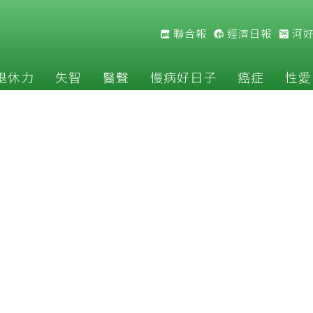
聯合報
經濟日報
河
退休力
失智
醫聲
慢病好日子
癌症
性愛