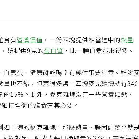
確實有
營養價值
，一份四塊提供相當適中的
熱量
5克)，還提供9克的
蛋白質
，比一顆白煮蛋來得多。
、白煮蛋、健康餅乾嗎？有幾件事要注意。雖說
數量也不錯，但塞很多鹽。四塊麥克雞塊就有34
量的15%。此外，麥克雞塊沒有一些營養如鈣、
就維持均衡的膳食有其必要。
例如十塊的麥克雞塊，那麼熱量、膽固醇幾乎就