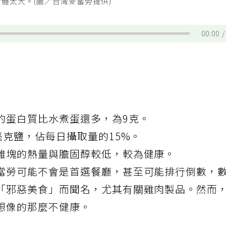
體太大。(圖／台灣麥當勞提供)
00:00
的蛋白質比水煮蛋還多，為9克。
毫克鹽，佔每日攝取量的15%。
雞塊的熱量與膽固醇較低，較為健康。
當勞可能不會是首選餐廳，甚至可能排行倒數，
「邪惡美食」而聞名，尤其有關雞肉製品。然而
想像的那麼不健康。