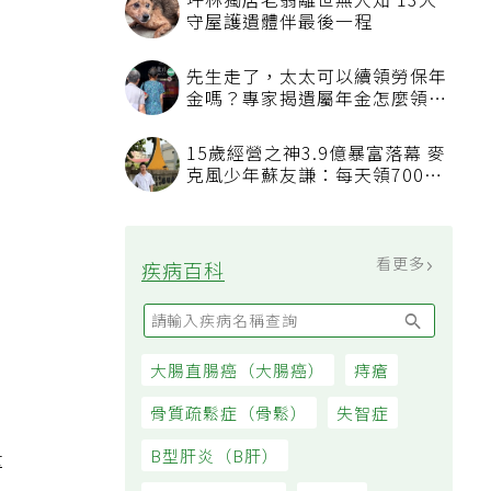
坪林獨居老翁離世無人知 13犬
守屋護遺體伴最後一程
先生走了，太太可以續領勞保年
金嗎？專家揭遺屬年金怎麼領，
看順位還要看資格
15歲經營之神3.9億暴富落幕 麥
克風少年蘇友謙：每天領700元
過日子
食
看更多
疾病百科
大腸直腸癌（大腸癌）
痔瘡
骨質疏鬆症（骨鬆）
失智症
量
B型肝炎（B肝）