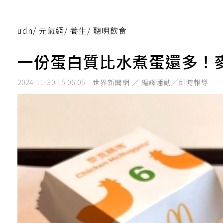
udn
/
元氣網
/
養生
/
聰明飲食
一份蛋白質比水煮蛋還多！
2024-11-30 15:06:05
世界新聞網 ／ 編譯潘勛／即時報導