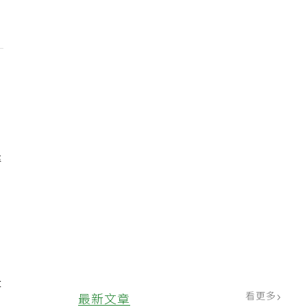
麥
0
是
看更多
最新文章