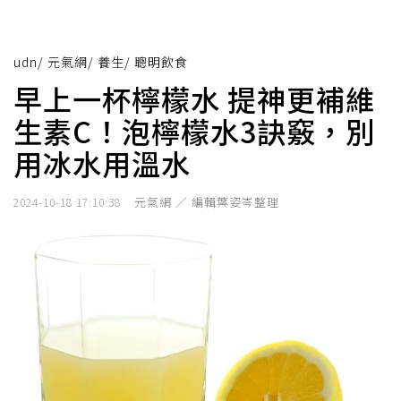
udn
/
元氣網
/
養生
/
聰明飲食
早上一杯檸檬水 提神更補維
生素C！泡檸檬水3訣竅，別
用冰水用溫水
元氣網 ／ 編輯葉姿岑整理
2024-10-18 17:10:38