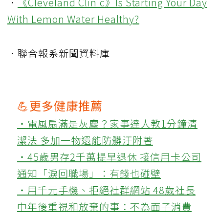
．
《Cleveland Clinic》Is Starting Your Day
With Lemon Water Healthy?
．聯合報系新聞資料庫
💪更多健康推薦
‧電風扇滿是灰塵？家事達人教1分鐘清
潔法 多加一物還能防髒汙附著
‧45歲男存2千萬提早退休 接信用卡公司
通知「淚回職場」：有錢也碰壁
‧用千元手機、拒絕社群網站 48歲社長
中年後重視和放棄的事：不為面子消費