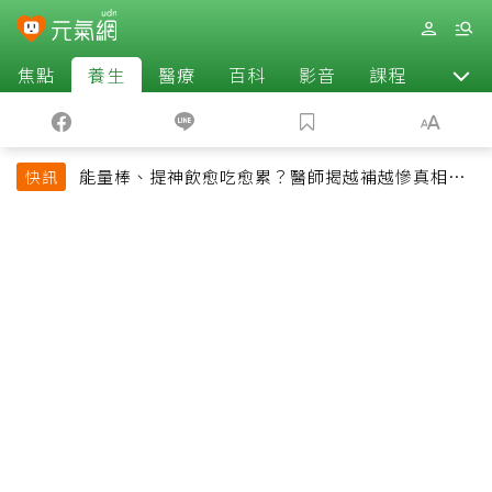
焦點
養生
醫療
百科
影音
課程
退休
能量棒、提神飲愈吃愈累？醫師揭越補越慘真相：
快訊
恐欠下疲勞債