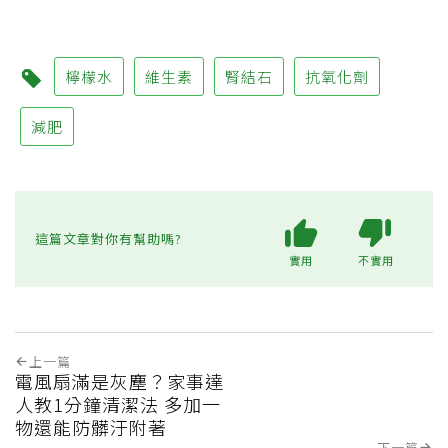
檸檬水
維生素
腎結石
抗氧化劑
減肥
這篇文章對你有幫助嗎?
實用
不實用
上一篇
電風扇滿是灰塵？家事達
人教1分鐘清潔法 多加一
物還能防髒汙附著
下一篇