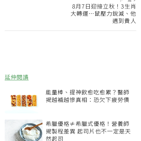
8月7日迎接立秋！3生肖
大轉運…鼠壓力銳減、他
遇到貴人
延伸閱讀
能量棒、提神飲愈吃愈累？醫師
揭越補越慘真相：恐欠下疲勞債
希臘優格≠希臘式優格！營養師
揭製程差異 起司片也不一定是天
然起司