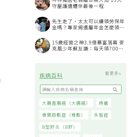
坪林獨居老翁離世無人知 13犬
守屋護遺體伴最後一程
先生走了，太太可以續領勞保年
金嗎？專家揭遺屬年金怎麼領，
看順位還要看資格
測
15歲經營之神3.9億暴富落幕 麥
攝
克風少年蘇友謙：每天領700元
過日子
看更多
疾病百科
新
大腸直腸癌（大腸癌）
痔瘡
骨質疏鬆症（骨鬆）
失智症
B型肝炎（B肝）