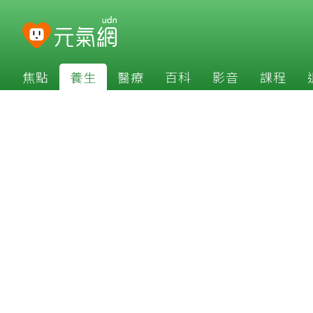
焦點
養生
醫療
百科
影音
課程