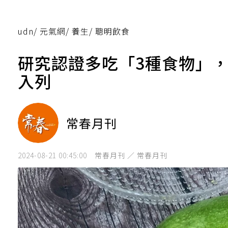
udn
/
元氣網
/
養生
/
聰明飲食
研究認證多吃「3種食物」
入列
常春月刊
2024-08-21 00:45:00
常春月刊 ／ 常春月刊