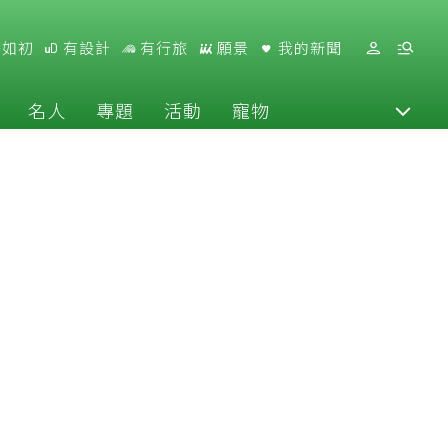
好如初
有設計
有行旅
願景
我的新聞
名人
專題
活動
寵物