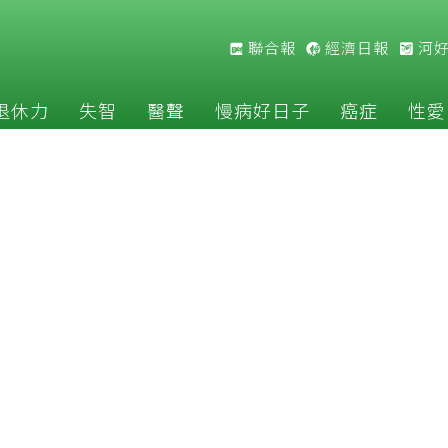
聯合報
經濟日報
河
退休力
失智
醫聲
慢病好日子
癌症
性愛