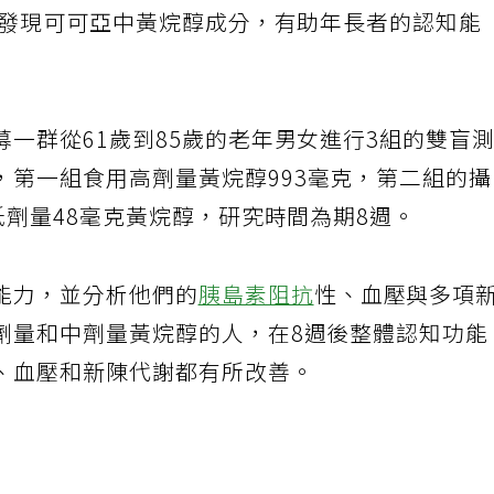
究團隊的研究計畫分成兩段式，第一階段已經在
，發現可可亞中黃烷醇成分，有助年長者的認知能
一群從61歲到85歲的老年男女進行3組的雙盲
，第一組食用高劑量黃烷醇993毫克，第二組的
低劑量48毫克黃烷醇，研究時間為期8週。
能力，並分析他們的
胰島素阻抗
性、血壓與多項
劑量和中劑量黃烷醇的人，在8週後整體認知功能
、血壓和新陳代謝都有所改善。