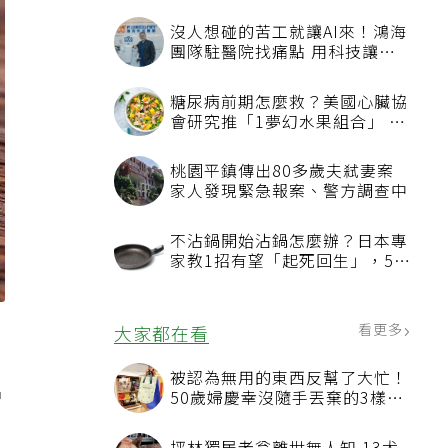
沒人想碰的苦工就讓AI來！鴻海
團隊駐醫院找痛點 用科技讓醫
療更有溫度
糖尿病前期怎麼救？美國心臟協
會研究推「1夢幻水果組合」 酪
梨加它改善血管功能
桃園平鎮傳出80多歲夫弒妻案
家人發現緊急報案、警方調查中
不沾鍋開始沾鍋怎麼辦？日本專
家教1招有望「起死回生」，5情
況該換新
看更多
大家都在看
被認為無用的東西反幫了大忙！
增
50歲婦慶幸沒隨手丟棄的3樣物
品