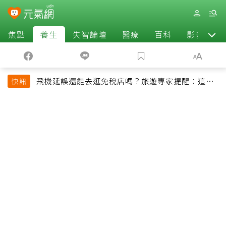
焦點
養生
失智論壇
醫療
百科
影音
飛機延誤還能去逛免稅店嗎？旅遊專家提醒：這個
快訊
時間最好別離開登機門