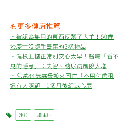
💪更多健康推薦
‧被認為無用的東西反幫了大忙！50歲
婦慶幸沒隨手丟棄的3樣物品
‧健檢血糖正常別安心太早！醫曝「看不
見的隱患」：失智、糖尿病風險大增
‧兒邀84歲寡母搬來同住「不用付房租
還有人照顧」1個月後幻滅心寒
沙拉
調味料