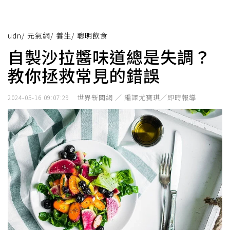
udn
/
元氣網
/
養生
/
聰明飲食
自製沙拉醬味道總是失調？
教你拯救常見的錯誤
世界新聞網 ／ 編譯尤寶琪／即時報導
2024-05-16 09:07:29