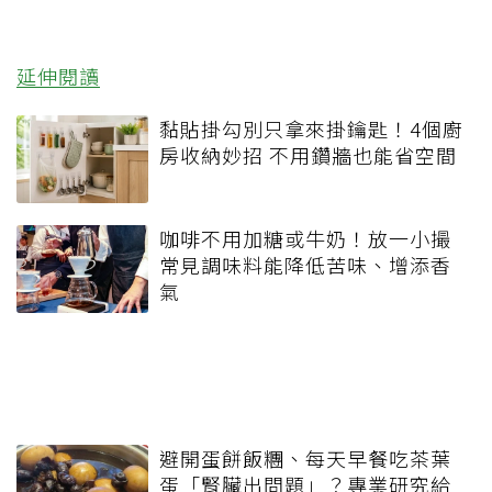
延伸閱讀
黏貼掛勾別只拿來掛鑰匙！4個廚
房收納妙招 不用鑽牆也能省空間
咖啡不用加糖或牛奶！放一小撮
常見調味料能降低苦味、增添香
氣
避開蛋餅飯糰、每天早餐吃茶葉
蛋「腎臟出問題」？專業研究給