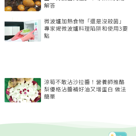
解答
微波爐加熱食物「還是沒殺菌」
專家揭微波爐料理陷阱和使用3要
點
涼筍不敢沾沙拉醬！營養師推酪
梨優格沾醬補好油又增蛋白 做法
簡單