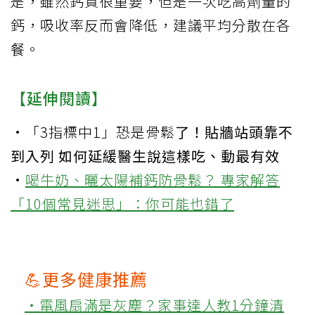
是，雖然鈣質很重要，但是一次吃高劑量的
鈣，吸收率反而會降低，建議平均分散在各
餐。
【延伸閱讀】
·
「3指標中1」恐是
骨鬆
了！貼牆站頭靠不
到入列 如何延緩醫生說這樣吃、動最有效
·
喝牛奶、曬太陽補鈣防骨鬆？ 專家解答
「10個常見迷思」：你可能也錯了
💪更多健康推薦
‧電風扇滿是灰塵？家事達人教1分鐘清