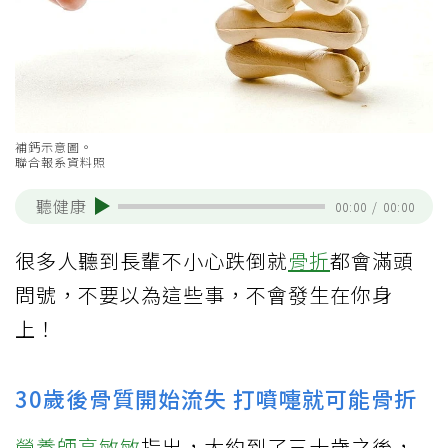
補鈣示意圖。
聯合報系資料照
聽健康
00:00
/
00:00
很多人聽到長輩不小心跌倒就
骨折
都會滿頭
問號，不要以為這些事，不會發生在你身
上！
30歲後骨質開始流失 打噴嚏就可能骨折
營養師高敏敏
指出，大約到了三十歲之後，