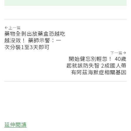
上一篇
藥物全剝出放藥盒恐越吃
越沒效！ 藥師示警：一
次分裝1至3天即可
下一篇
開始健忘別輕忽！ 40歲
起就該防失智 2成國人帶
有阿茲海默症相關基因
延伸閱讀