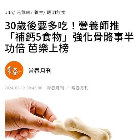
udn
/
元氣網
/
養生
/
聰明飲食
30歲後要多吃！營養師推
「補鈣5食物」強化骨骼事半
功倍 芭樂上榜
常春月刊
常春月刊 ／ 常春月刊
2024-01-12 00:45:00