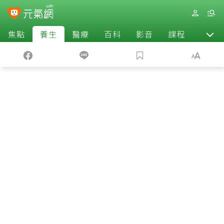
焦點
養生
醫療
百科
影音
課程
退休