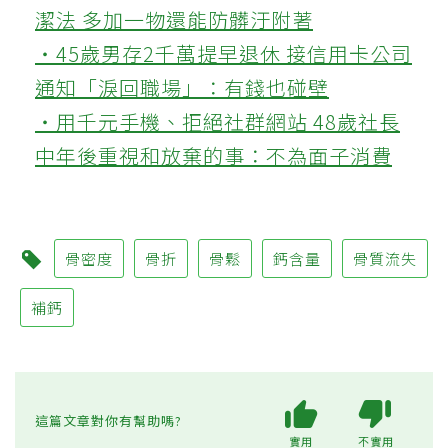
潔法 多加一物還能防髒汙附著
‧45歲男存2千萬提早退休 接信用卡公司
通知「淚回職場」：有錢也碰壁
‧用千元手機、拒絕社群網站 48歲社長
中年後重視和放棄的事：不為面子消費
骨密度
骨折
骨鬆
鈣含量
骨質流失
補鈣
這篇文章對你有幫助嗎?
實用
不實用