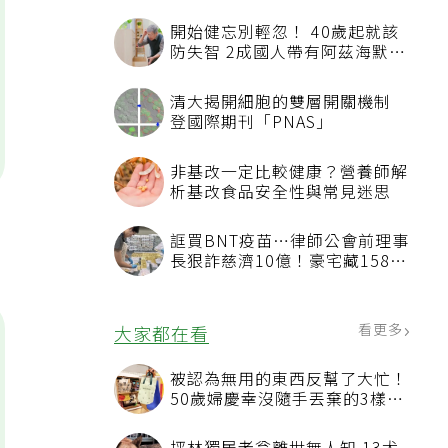
開始健忘別輕忽！ 40歲起就該
防失智 2成國人帶有阿茲海默症
相關基因
清大揭開細胞的雙層開關機制
登國際期刊「PNAS」
非基改一定比較健康？營養師解
析基改食品安全性與常見迷思
誆買BNT疫苗…律師公會前理事
長狠詐慈濟10億！豪宅藏158公
斤黃金
看更多
大家都在看
被認為無用的東西反幫了大忙！
50歲婦慶幸沒隨手丟棄的3樣物
品