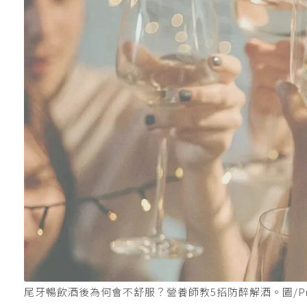
尾牙暢飲酒後為何會不舒服？營養師教5招防醉解酒。圖/Pri