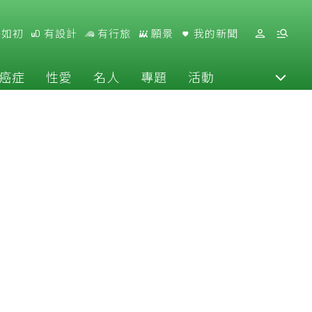
好如初
有設計
有行旅
願景
我的新聞
癌症
性愛
名人
專題
活動