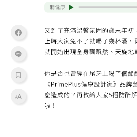
聽健康
又到了充滿溫馨氛圍的歲末年初
上時大家免不了就喝了幾杯酒，
就開始出現全身飄飄然、天旋地
你是否也曾經在尾牙上喝了個酩
《PrimePlus健康設計家》品
麼造成的？再教給大家5招防醉
啦！