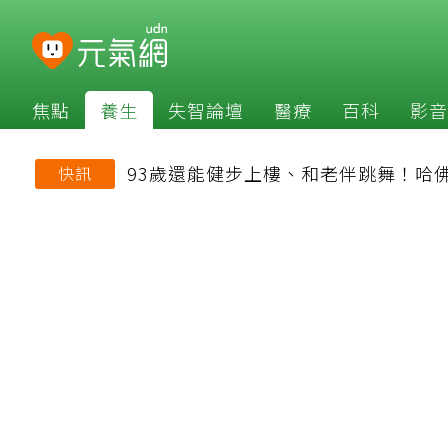
焦點
養生
失智論壇
醫療
百科
影音
93歲還能健步上樓、和老伴跳舞！哈
快訊