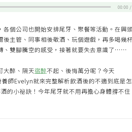
00:00
，各個公司也開始安排尾牙、聚餐等活動。在興
爾後主管、同事相後敬酒、玩個遊戲，再多喝幾
轉、雙腳騰空的感受，接著就要失去意識了……
酊大醉、隔天
宿醉
不起、後悔萬分呢？今天
牌營養師Evelyn就來完整解析飲酒後的不適到底是
解酒的小祕訣！今年尾牙就不用再擔心身體撐不住