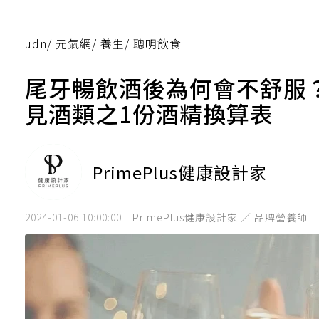
udn
/
元氣網
/
養生
/
聰明飲食
尾牙暢飲酒後為何會不舒服
見酒類之1份酒精換算表
PrimePlus健康設計家
2024-01-06 10:00:00
PrimePlus健康設計家 ／ 品牌營養師