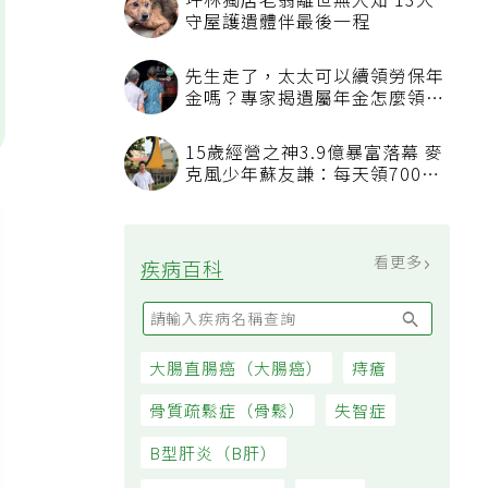
坪林獨居老翁離世無人知 13犬
守屋護遺體伴最後一程
先生走了，太太可以續領勞保年
金嗎？專家揭遺屬年金怎麼領，
看順位還要看資格
15歲經營之神3.9億暴富落幕 麥
克風少年蘇友謙：每天領700元
過日子
看更多
疾病百科
大腸直腸癌（大腸癌）
痔瘡
骨質疏鬆症（骨鬆）
失智症
B型肝炎（B肝）