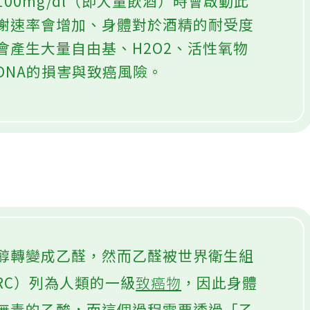
00mg/dl（即大量飲酒）時會啟動此
謝速率會增加、身體對於酒精的耐受度
會產生大量自由基、H2O2、活性氧物
DNA的損害與致癌風險。
醇轉變成乙醛，然而乙醛被世界衛生組
RC）列為人類的一級
致癌物
，因此身體