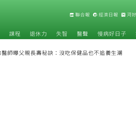
聯合報
經濟日報
河
課程
退休力
失智
醫聲
慢病好日子
佛醫師曝父親長壽秘訣：沒吃保健品也不追養生潮