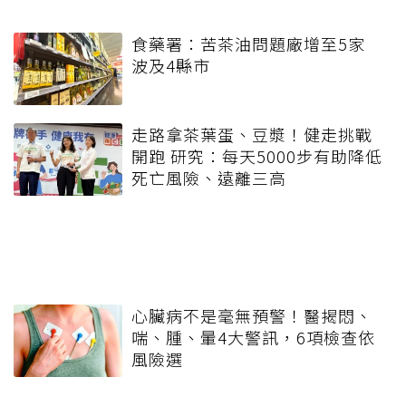
食藥署：苦茶油問題廠增至5家
波及4縣市
走路拿茶葉蛋、豆漿！健走挑戰
開跑 研究：每天5000步有助降低
死亡風險、遠離三高
心臟病不是毫無預警！醫揭悶、
喘、腫、暈4大警訊，6項檢查依
風險選