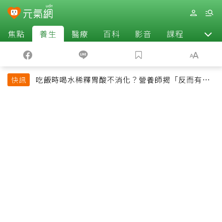
焦點
養生
醫療
百科
影音
課程
退休
吃飯時喝水稀釋胃酸不消化？營養師揭「反而有好
快訊
處」某些族群才要禁