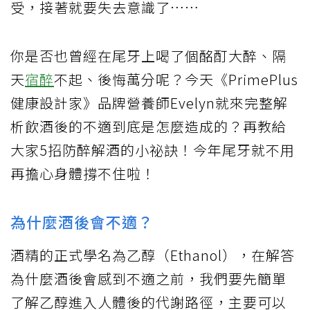
受，接著就要失去意識了……
你是否也曾經在尾牙上喝了個酩酊大醉、隔
天
宿醉
不起、後悔萬分呢？今天《PrimePlus
健康設計家》品牌營養師Evelyn就來完整解
析飲酒後的不適到底是怎麼造成的？再教給
大家5招防醉解酒的小祕訣！今年尾牙就不用
再擔心身體撐不住啦！
為什麼酒後會不適？
酒精的正式學名為乙醇（Ethanol），在解答
為什麼酒後會感到不適之前，我們要先簡單
了解乙醇進入人體後的代謝路徑，主要可以