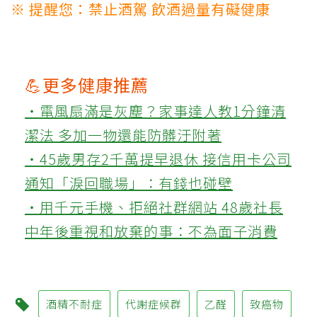
※ 提醒您：禁止酒駕 飲酒過量有礙健康
💪更多健康推薦
‧電風扇滿是灰塵？家事達人教1分鐘清
潔法 多加一物還能防髒汙附著
‧45歲男存2千萬提早退休 接信用卡公司
通知「淚回職場」：有錢也碰壁
‧用千元手機、拒絕社群網站 48歲社長
中年後重視和放棄的事：不為面子消費
酒精不耐症
代謝症候群
乙醛
致癌物