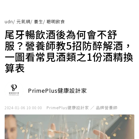
udn
/
元氣網
/
養生
/
聰明飲食
尾牙暢飲酒後為何會不舒
服？營養師教5招防醉解酒，
一圖看常見酒類之1份酒精換
算表
PrimePlus健康設計家
PrimePlus健康設計家 ／ 品牌營養師
2024-01-06 10:00:00