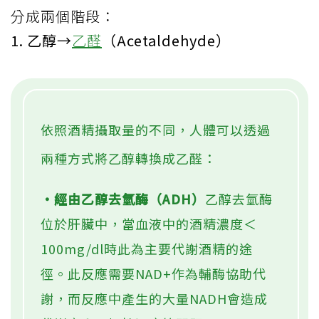
分成兩個階段：
1. 乙醇→
乙醛
（Acetaldehyde）
依照酒精攝取量的不同，人體可以透過
兩種方式將乙醇轉換成乙醛：
‧經由乙醇去氫酶（ADH）
乙醇去氫酶
位於肝臟中，當血液中的酒精濃度＜
100mg/dl時此為主要代謝酒精的途
徑。此反應需要NAD+作為輔酶協助代
謝，而反應中產生的大量NADH會造成