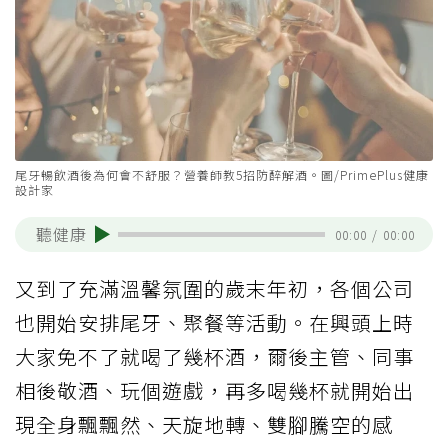
尾牙暢飲酒後為何會不舒服？營養師教5招防醉解酒。圖/PrimePlus健康
設計家
聽健康
00:00
/
00:00
又到了充滿溫馨氛圍的歲末年初，各個公司
也開始安排尾牙、聚餐等活動。在興頭上時
大家免不了就喝了幾杯酒，爾後主管、同事
相後敬酒、玩個遊戲，再多喝幾杯就開始出
現全身飄飄然、天旋地轉、雙腳騰空的感