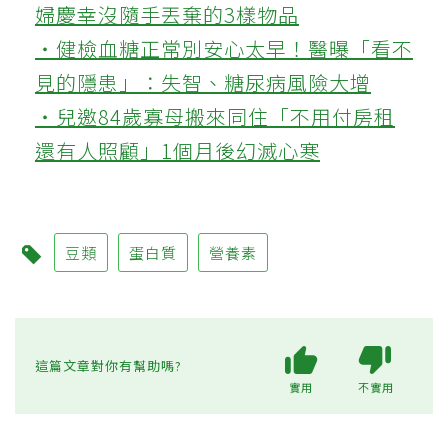
婦慶幸沒隨手丟棄的3樣物品
‧健檢血糖正常別安心太早！醫曝「看不
見的隱患」：失智、糖尿病風險大增
‧兒邀84歲寡母搬來同住「不用付房租
還有人照顧」1個月後幻滅心寒
豆類
蛋白質
營養素
這篇文章對你有幫助嗎?
實用
不實用