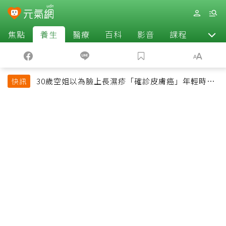
焦點
養生
醫療
百科
影音
課程
退休
30歲空姐以為臉上長濕疹「確診皮膚癌」年輕時一
快訊
習慣釀惡果超後悔