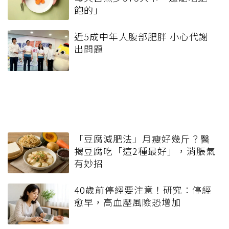
飽的」
近5成中年人腹部肥胖 小心代謝
出問題
「豆腐減肥法」月瘦好幾斤？醫
揭豆腐吃「這2種最好」，消脹氣
有妙招
40歲前停經要注意！研究：停經
愈早，高血壓風險恐增加