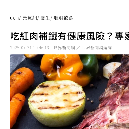
udn
/
元氣網
/
養生
/
聰明飲食
吃紅肉補鐵有健康風險？專
2025-07-31 10:46:13
世界新聞網 ／ 世界新聞網編譯