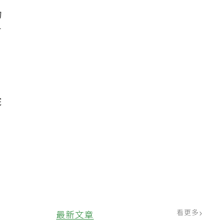
物
丁
院
，
看更多
最新文章