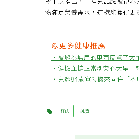
蔣千芝指出，「補充品應被視為
物滿足營養需求，這樣能獲得更
💪更多健康推薦
‧被認為無用的東西反幫了大
‧健檢血糖正常別安心太早！
‧兒邀84歲寡母搬來同住「
紅肉
鐵質