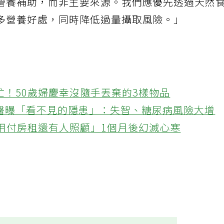
營養補助，而非主要來源。我們應優先透過天然
多營養好處，同時降低過量攝取風險。」
忙！50歲婦慶幸沒隨手丟棄的3樣物品
醫曝「看不見的隱患」：失智、糖尿病風險大增
不用付房租還有人照顧」1個月後幻滅心寒