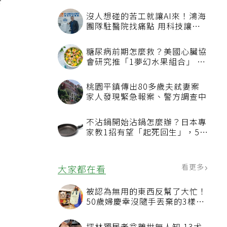
食
沒人想碰的苦工就讓AI來！鴻海
團隊駐醫院找痛點 用科技讓醫
療更有溫度
糖尿病前期怎麼救？美國心臟協
會研究推「1夢幻水果組合」 酪
梨加它改善血管功能
桃園平鎮傳出80多歲夫弒妻案
家人發現緊急報案、警方調查中
不沾鍋開始沾鍋怎麼辦？日本專
家教1招有望「起死回生」，5情
況該換新
看更多
大家都在看
被認為無用的東西反幫了大忙！
50歲婦慶幸沒隨手丟棄的3樣物
品