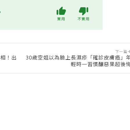
?
實用
不實用
下一篇
真相！出
30歲空姐以為臉上長濕疹「確診皮膚癌」
輕時一習慣釀惡果超後