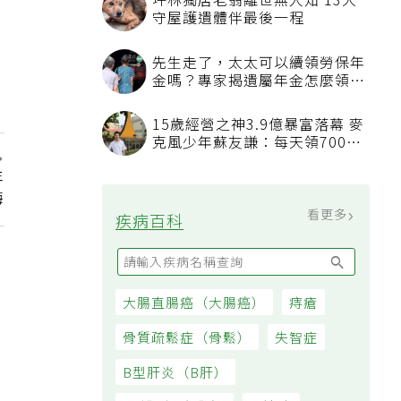
坪林獨居老翁離世無人知 13犬
守屋護遺體伴最後一程
先生走了，太太可以續領勞保年
金嗎？專家揭遺屬年金怎麼領，
看順位還要看資格
15歲經營之神3.9億暴富落幕 麥
克風少年蘇友謙：每天領700元
過日子
年
悔
看更多
疾病百科
大腸直腸癌（大腸癌）
痔瘡
骨質疏鬆症（骨鬆）
失智症
B型肝炎（B肝）