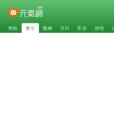
焦點
養生
醫療
百科
影音
課程