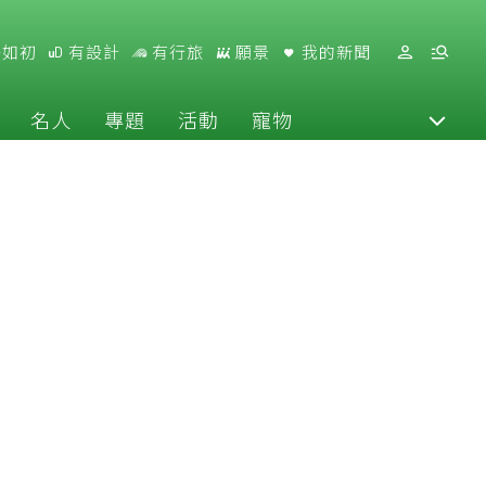
好如初
有設計
有行旅
願景
我的新聞
名人
專題
活動
寵物