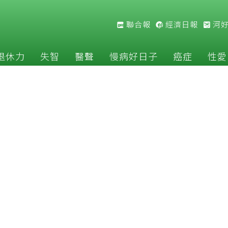
聯合報
經濟日報
河
退休力
失智
醫聲
慢病好日子
癌症
性愛