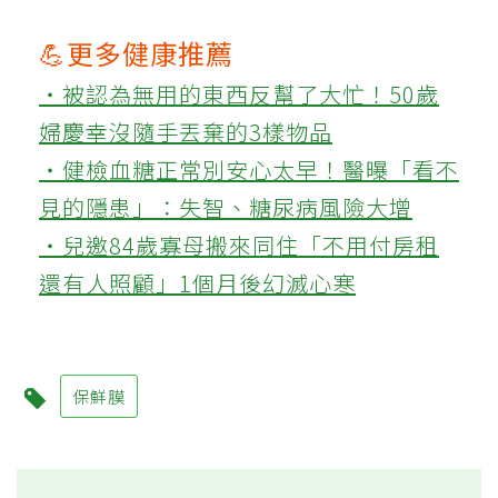
💪更多健康推薦
‧被認為無用的東西反幫了大忙！50歲
婦慶幸沒隨手丟棄的3樣物品
‧健檢血糖正常別安心太早！醫曝「看不
見的隱患」：失智、糖尿病風險大增
‧兒邀84歲寡母搬來同住「不用付房租
還有人照顧」1個月後幻滅心寒
保鮮膜