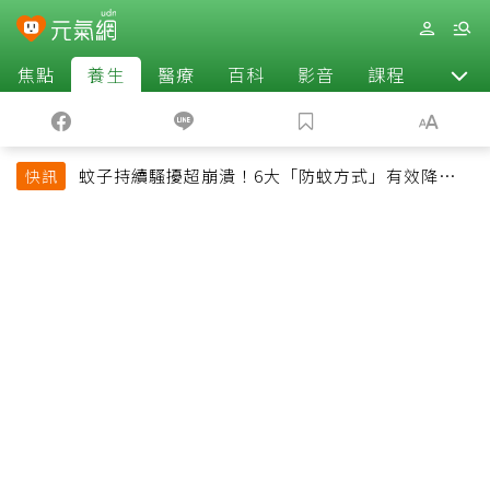
焦點
養生
醫療
百科
影音
課程
退休
蚊子持續騷擾超崩潰！6大「防蚊方式」有效降低被
快訊
叮機率