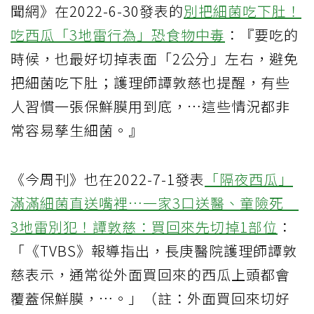
聞網》在2022-6-30發表的
別把細菌吃下肚！
吃西瓜「3地雷行為」恐食物中毒
：『要吃的
時候，也最好切掉表面「2公分」左右，避免
把細菌吃下肚；護理師譚敦慈也提醒，有些
人習慣一張保鮮膜用到底，…這些情況都非
常容易孳生細菌。』
《今周刊》也在2022-7-1發表
「隔夜西瓜」
滿滿細菌直送嘴裡…一家3口送醫、童險死
3地雷別犯！譚敦慈：買回來先切掉1部位
：
「《TVBS》報導指出，長庚醫院護理師譚敦
慈表示，通常從外面買回來的西瓜上頭都會
覆蓋保鮮膜，…。」（註：外面買回來切好