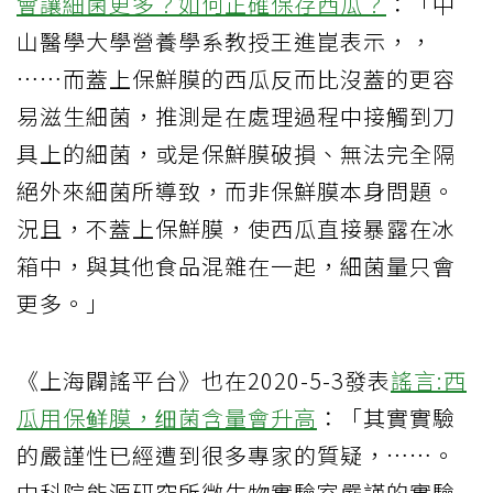
會讓細菌更多？如何正確保存西瓜？
：「中
山醫學大學營養學系教授王進崑表示，，
……而蓋上保鮮膜的西瓜反而比沒蓋的更容
易滋生細菌，推測是在處理過程中接觸到刀
具上的細菌，或是保鮮膜破損、無法完全隔
絕外來細菌所導致，而非保鮮膜本身問題。
況且，不蓋上保鮮膜，使西瓜直接暴露在冰
箱中，與其他食品混雜在一起，細菌量只會
更多。」
《上海闢謠平台》也在2020-5-3發表
謠言:西
瓜用保鲜膜，细菌含量會升高
：「其實實驗
的嚴謹性已經遭到很多專家的質疑，……。
中科院能源研究所微生物實驗室嚴謹的實驗