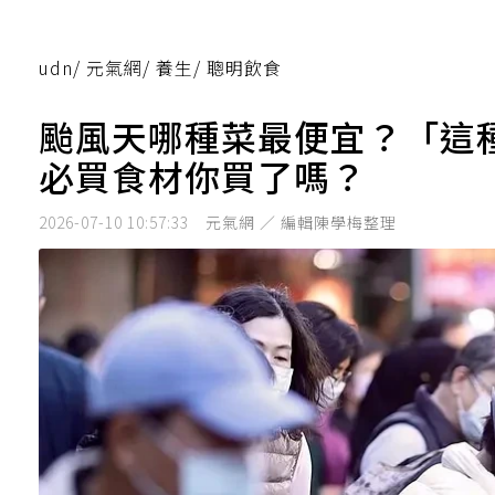
udn
/
元氣網
/
養生
/
聰明飲食
颱風天哪種菜最便宜？「這種
必買食材你買了嗎？
2026-07-10 10:57:33
元氣網 ／ 編輯陳學梅整理