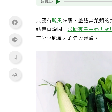
聽健康
只要有
颱風
來襲，整體葉菜類的
絲專頁詢問「
求助專業主婦！颱
言分享颱風天的備菜經驗。