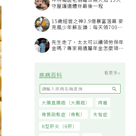
坪林獨居老翁離世無人知 13犬
守屋護遺體伴最後一程
15歲經營之神3.9億暴富落幕 麥
克風少年蘇友謙：每天領700元
過日子
先生走了，太太可以續領勞保年
金嗎？專家揭遺屬年金怎麼領，
看順位還要看資格
看更多
疾病百科
大腸直腸癌（大腸癌）
痔瘡
骨質疏鬆症（骨鬆）
失智症
B型肝炎（B肝）