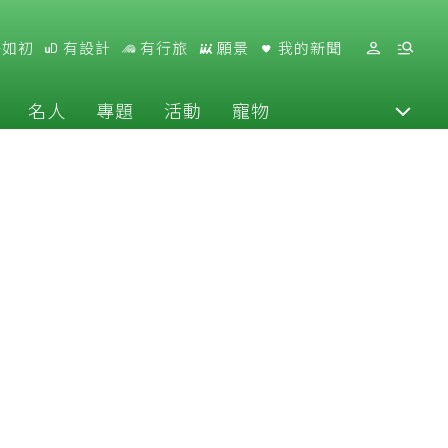
好如初
有設計
有行旅
願景
我的新聞
名人
專題
活動
寵物