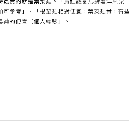
時最貴的就是葉菜類。
「買紅蘿蔔馬鈴薯洋蔥菜
類可參考」、「根莖類相對便宜，葉菜類貴，有
農藥的便宜（個人經驗」。