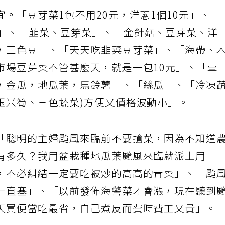
宜。
「豆芽菜1包不用20元，洋蔥1個10元」、
炒」、「韮菜、豆笌菜」、「金針菇、豆芽菜、洋
，三色豆」、「天天吃韭菜豆芽菜」、「海帶、
市場豆芽菜不管甚麼天，就是一包10元」、「蕈
，金瓜，地瓜葉，馬鈴薯」、「絲瓜」、「冷凍
玉米筍、三色蔬菜)方便又價格波動小」。
「聰明的主婦颱風來臨前不要搶菜，因為不知道
有多久？我用盆栽種地瓜葉颱風來臨就派上用
，不必糾結一定要吃被炒的高高的青菜」、「颱
一直塞」、「以前發佈海警菜才會漲，現在聽到
天買便當吃最省，自己煮反而費時費工又貴」。