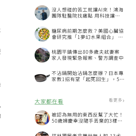
沒人想碰的苦工就讓AI來！鴻海
團隊駐醫院找痛點 用科技讓醫
療更有溫度
木
糖尿病前期怎麼救？美國心臟協
會研究推「1夢幻水果組合」 酪
梨加它改善血管功能
蔬
桃園平鎮傳出80多歲夫弒妻案
家人發現緊急報案、警方調查中
不沾鍋開始沾鍋怎麼辦？日本專
家教1招有望「起死回生」，5情
農
況該換新
看更多
大家都在看
風
颱
被認為無用的東西反幫了大忙！
50歲婦慶幸沒隨手丟棄的3樣物
品