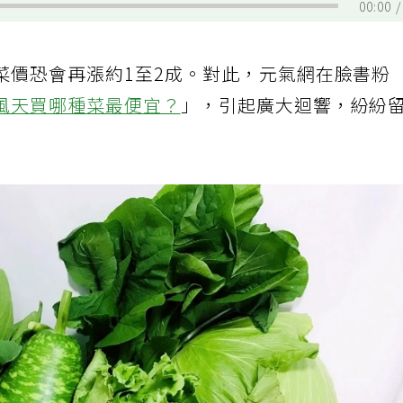
00:00
菜價恐會再漲約1至2成。對此，元氣網在臉書粉
風天買哪種菜最便宜？
」，引起廣大迴響，紛紛