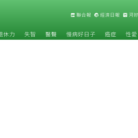
聯合報
經濟日報
河
退休力
失智
醫聲
慢病好日子
癌症
性愛