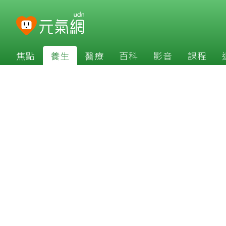
焦點
養生
醫療
百科
影音
課程