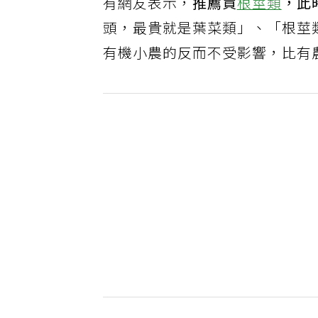
有網友表示，
推薦買
根莖類
，此
頭，最貴就是葉菜類」、「根莖
有機小農的反而不受影響，比有