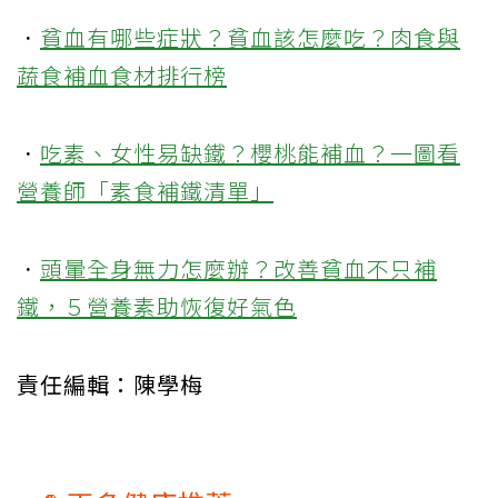
．
貧血有哪些症狀？貧血該怎麼吃？肉食與
蔬食補血食材排行榜
．
吃素、女性易缺鐵？櫻桃能補血？一圖看
營養師「素食補鐵清單」
．
頭暈全身無力怎麼辦？改善貧血不只補
鐵，５營養素助恢復好氣色
責任編輯：陳學梅