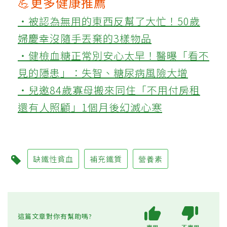
💪更多健康推薦
‧被認為無用的東西反幫了大忙！50歲
婦慶幸沒隨手丟棄的3樣物品
‧健檢血糖正常別安心太早！醫曝「看不
見的隱患」：失智、糖尿病風險大增
‧兒邀84歲寡母搬來同住「不用付房租
還有人照顧」1個月後幻滅心寒
缺鐵性貧血
補充鐵質
營養素
這篇文章對你有幫助嗎?
實用
不實用