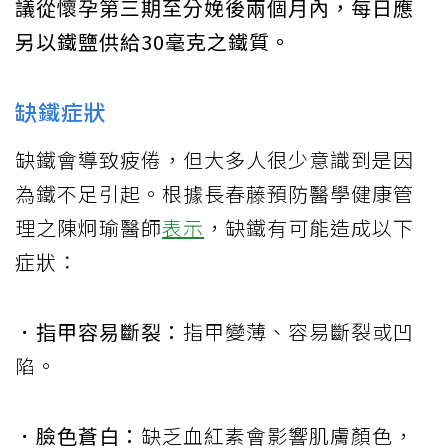
議從懷孕第三期至分娩後兩個月內，每日應
另以鐵鹽供給30毫克之鐵質。
缺鐵症狀
缺鐵會導致疲倦，但大多人很少意識到是因
為鐵不足引起。根據長春藤預防醫學健康管
理之陳炯瑜醫師
表示
，缺鐵有可能造成以下
症狀：
．指甲容易斷裂：
指甲變薄、容易斷裂或凹
陷。
．臉色蒼白：
缺乏血紅素會影響肌膚顏色，