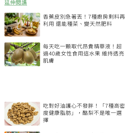
延伸閱讀
香蕉皮別急著丟！7種廚房剩料再
利用 還能種菜、變天然肥料
每天吃一顆取代昂貴精華液！超
過40歲女性食用這水果 維持透亮
肌膚
吃對好油護心不發胖！「7種高密
度健康脂肪」，酪梨不是唯一選
擇