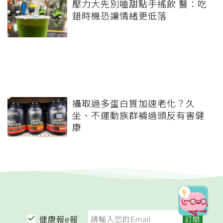
壓力大先別嗑甜點手搖飲 醫：吃
錯時機恐讓情緒更低落
攝取過多蛋白質加速老化？久
坐、不運動族群補過頭反有害健
康
健康報e報