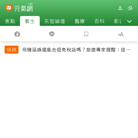
焦點
養生
失智論壇
醫療
百科
影音
飛機延誤還能去逛免稅店嗎？旅遊專家提醒：這個
快訊
時間最好別離開登機門