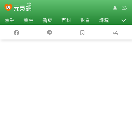
焦點
養生
醫療
百科
影音
課程
退休