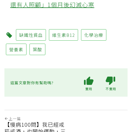
還有人照顧」1個月後幻滅心寒
缺鐵性貧血
維生素B12
化學治療
營養素
葉酸
這篇文章對你有幫助嗎?
實用
不實用
上一篇
【慢病100問】我已經戒
菸戒酒，也開始運動，三