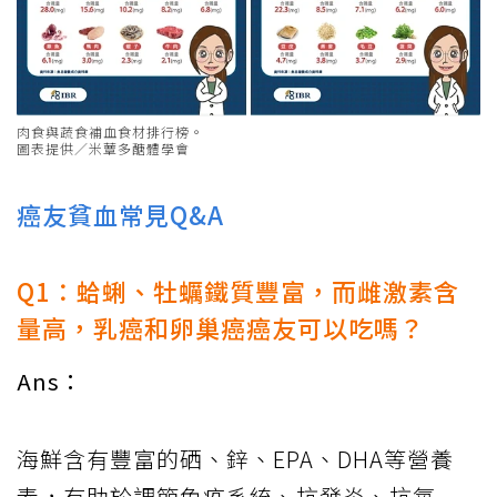
肉食與蔬食補血食材排行榜。
圖表提供／米蕈多醣體學會
癌友貧血常見Q&A
Q1：蛤蜊、牡蠣鐵質豐富，而雌激素含
量高，乳癌和卵巢癌癌友可以吃嗎？
Ans：
海鮮含有豐富的硒、鋅、EPA、DHA等營養
素，有助於調節免疫系統、抗發炎、抗氧