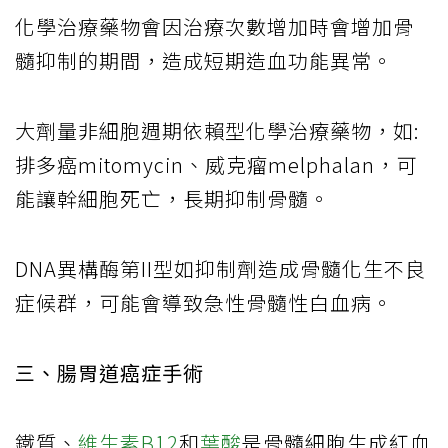
化學治療藥物會因治療次數增加時會增加骨
髓抑制的期間，造成短期造血功能異常。
大劑量非細胞週期依賴型化學治療藥物，如:
排多癌mitomycin、威克瘤melphalan，可
能讓幹細胞死亡，長期抑制骨髓。
DNA異構酶第II型如抑制劑造成骨髓化生不良
症候群，可能會導致急性骨髓性白血病。
三、腸胃道癌症手術
鐵質、
維生素B12
和
葉酸
是骨髓細胞生成紅血