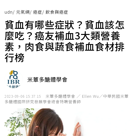
udn
/
元氣網
/
癌症
/
飲食與癌症
貧血有哪些症狀？貧血該怎
麼吃？癌友補血3大類營養
素，肉食與蔬食補血食材排
行榜
米蕈多醣體學會
米蕈多醣體學會 ／ Ellen Wu／中華民國米蕈
2023-09-06 15:37:15
多醣體國際研究發展學會總會特聘營養師