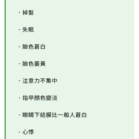
．掉髮
．失眠
．臉色蒼白
．臉色萎黃
．注意力不集中
．指甲顏色變淡
．眼睛下結膜比一般人蒼白
．心悸