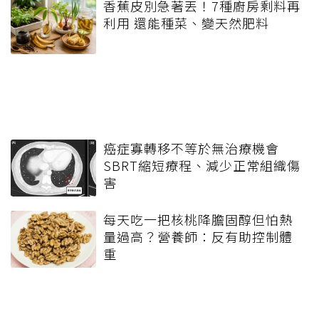
香蕉皮別急著丟！7種廚房剩料再
利用 還能種菜、變天然肥料
癌症寡轉移不等於無治療機會
SBRT縮短療程、減少正常組織傷
害
每天吃一把核桃降膽固醇但怕熱
量過高？營養師：反有助控制體
重