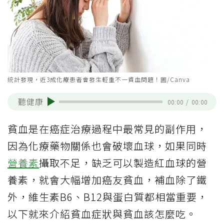
統計發現，近3成化療患者會發生輕重不一貧血問題！圖/Canva
聽健康
00:00
/
00:00
貧血是在癌症治療過程中最常見的副作用，
因為化療藥物關係也會破壞血球，如果同時
營養素
攝取不足，缺乏可以製造紅血球的營
養素，就會大幅增加癌友貧血，補血除了鐵
外，維生素B6、B12與蛋白質都相當重要，
以下就來介紹貧血症狀與貧血該怎麼吃。