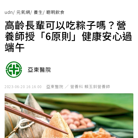
udn
/
元氣網
/
養生
/
聰明飲食
高齡長輩可以吃粽子嗎？營
養師授「6原則」健康安心過
端午
亞東醫院
亞東醫院 ／ 營養科 賴玉釧營養師
2023-06-20 16:16:00