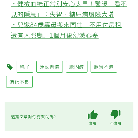
‧健檢血糖正常別安心太早！醫曝「看不
見的隱患」：失智、糖尿病風險大增
‧兒邀84歲寡母搬來同住「不用付房租
還有人照顧」1個月後幻滅心寒
粽子
運動習慣
膽固醇
腸胃不適
消化不良
這篇文章對你有幫助嗎?
實用
不實用