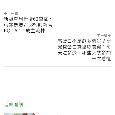
上一篇
新冠單周新增62重症、
就診暴增74.8%創新高
PQ.16.1.1成主流株
下一篇
高蛋白不是愈多愈好？研
究揭蛋白質攝取關鍵：每
天吃多少、哪些人該多補
一次看懂
延伸閱讀