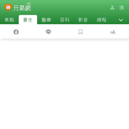
焦點
養生
醫療
百科
影音
課程
退休