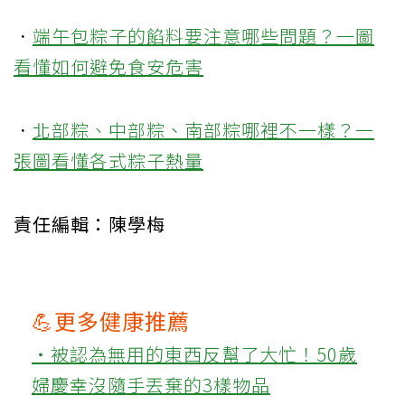
．
端午包粽子的餡料要注意哪些問題？一圖
看懂如何避免食安危害
．
北部粽、中部粽、南部粽哪裡不一樣？一
張圖看懂各式粽子熱量
責任編輯：陳學梅
💪更多健康推薦
‧被認為無用的東西反幫了大忙！50歲
婦慶幸沒隨手丟棄的3樣物品