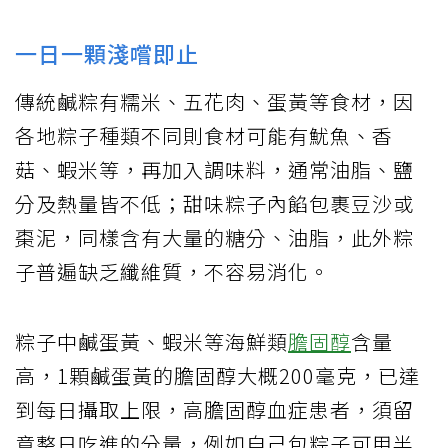
一日一顆淺嚐即止
傳統鹹粽有糯米、五花肉、蛋黃等食材，因
各地粽子種類不同則食材可能有魷魚、香
菇、蝦米等，再加入調味料，通常油脂、鹽
分及熱量皆不低；甜味粽子內餡包裹豆沙或
棗泥，同樣含有大量的糖分、油脂，此外粽
子普遍缺乏纖維質，不容易消化。
粽子中鹹蛋黃、蝦米等海鮮類
膽固醇
含量
高，1顆鹹蛋黃的膽固醇大概200毫克，已達
到每日攝取上限，高膽固醇血症患者，須留
意整日吃進的分量，例如自己包粽子可用半