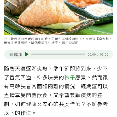
心血管疾病的患者於端午節時，可優先選雜糧類粽子，次要選擇南部粽，
最後才是北部粽，降低疾病發生機率。圖／123RF
聽健康
00:00
/
00:00
隨著天氣逐漸炎熱，端午節即將到來，少不
了香氣四溢、料多味美的
粽子
應景。然而家
有高齡長者常面臨兩難的情況，既期望可以
盡情享受節慶飲食，又希望兼顧疾病的控
制，如何健康又安心的共度佳節？不妨參考
以下的作法。