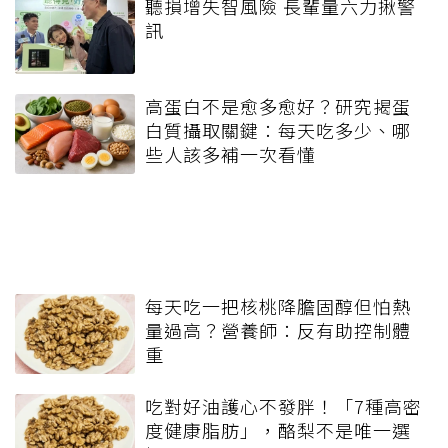
聽損增失智風險 長輩量六力揪警
訊
高蛋白不是愈多愈好？研究揭蛋
白質攝取關鍵：每天吃多少、哪
些人該多補一次看懂
每天吃一把核桃降膽固醇但怕熱
量過高？營養師：反有助控制體
重
吃對好油護心不發胖！「7種高密
度健康脂肪」，酪梨不是唯一選