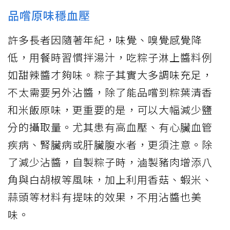
品嚐原味穩血壓
許多長者因隨著年紀，味覺、嗅覺感覺降
低，用餐時習慣拌湯汁，吃粽子淋上醬料例
如甜辣醬才夠味。粽子其實大多調味充足，
不太需要另外沾醬，除了能品嚐到粽葉清香
和米飯原味，更重要的是，可以大幅減少鹽
分的攝取量。尤其患有高血壓、有心臟血管
疾病、腎臟病或肝臟腹水者，更須注意。除
了減少沾醬，自製粽子時，滷製豬肉增添八
角與白胡椒等風味，加上利用香菇、蝦米、
蒜頭等材料有提味的效果，不用沾醬也美
味。