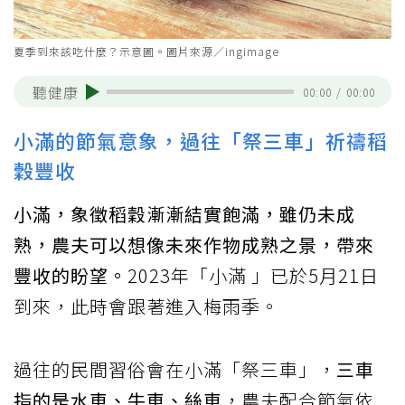
夏季到來該吃什麼？示意圖。圖片來源／ingimage
聽健康
00:00
/
00:00
小滿的節氣意象，過往「祭三車」祈禱稻
穀豐收
小滿，象徵稻穀漸漸結實飽滿，雖仍未成
熟，農夫可以想像未來作物成熟之景，帶來
豐收的盼望。
2023年「小滿 」已於5月21日
到來，此時會跟著進入梅雨季。
過往的民間習俗會在小滿「祭三車」，
三車
指的是水車、牛車、絲車
，農夫配合節氣依