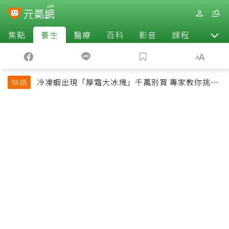
焦點
養生
醫療
百科
影音
課程
退休
冷凍蝦出現「厚霜大冰塊」千萬別買 專家教你挑出
快訊
緊實鮮甜蝦子