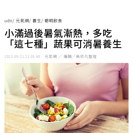
udn
/
元氣網
/
養生
/
聰明飲食
小滿過後暑氣漸熱，多吃
「這七種」蔬果可消暑養生
元氣網 ／ 編輯／吳依凡整理
2023-05-21 21:05:40