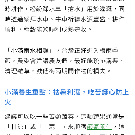
時耕作，紛紛踩水車「搶水」用於灌溉，同
時透過祭拜水車、牛車祈禱水源豐盛，耕作
順利，稻穀能夠順利成熟豐收。
「小滿雨水相趕」
，台灣正好進入梅雨季
節，農委會建議農友們，最好能疏排溝渠、
清理雜草，減低梅雨期間作物的損失。
小滿養生重點：袪暑利濕，吃苦護心防上
火
建議可以吃一些苦類蔬菜，這類蔬果通常是
「甘涼」或「甘寒」，來順應
節氣養生
，這