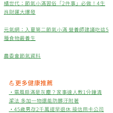
橘世代：節氣小滿習俗「2件事」必做！4生
肖財運大爆發
元氣網：入夏第二節氣小滿 營養師建議吃這5
種食物最養生
農委會節氣資料
💪更多健康推薦
‧電風扇滿是灰塵？家事達人教1分鐘清
潔法 多加一物還能防髒汙附著
‧45歲男存2千萬提早退休 接信用卡公司