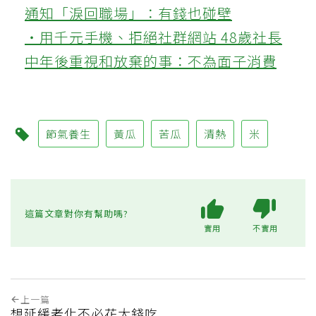
通知「淚回職場」：有錢也碰壁
‧用千元手機、拒絕社群網站 48歲社長
中年後重視和放棄的事：不為面子消費
節氣養生
黃瓜
苦瓜
清熱
米
這篇文章對你有幫助嗎?
實用
不實用
上一篇
想延緩老化不必花大錢吃