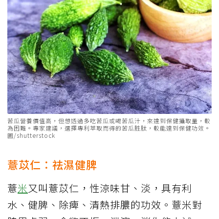
苦瓜營養價值高，但想透過多吃苦瓜或喝苦瓜汁，來達到保健攝取量，較
為困難。專家建議，選擇專利萃取而得的苦瓜胜肽，較能達到保健功效。
圖/shutterstock
薏苡仁：祛濕健脾
薏
米
又叫薏苡仁，性涼味甘、淡，具有利
水、健脾、除痺、清熱排膿的功效。薏米對