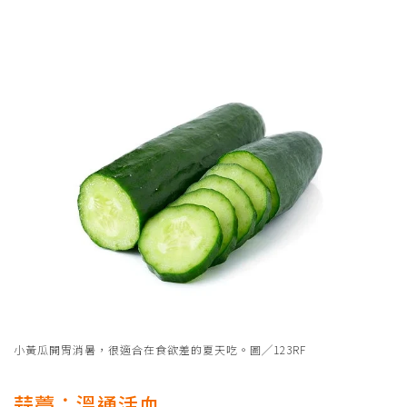
小黃瓜開胃消暑，很適合在食欲差的夏天吃。圖╱123RF
蒜薹：溫通活血