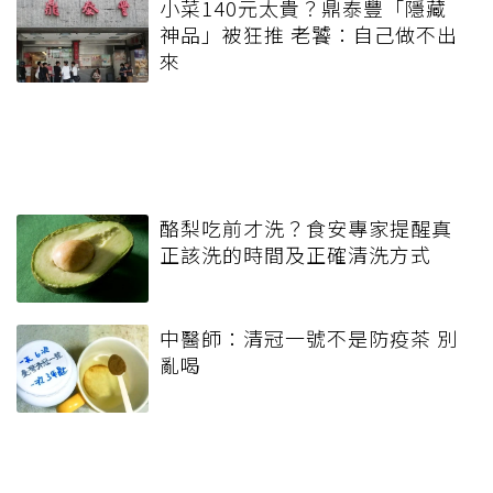
小菜140元太貴？鼎泰豐「隱藏
神品」被狂推 老饕：自己做不出
來
酪梨吃前才洗？食安專家提醒真
正該洗的時間及正確清洗方式
中醫師：清冠一號不是防疫茶 別
亂喝