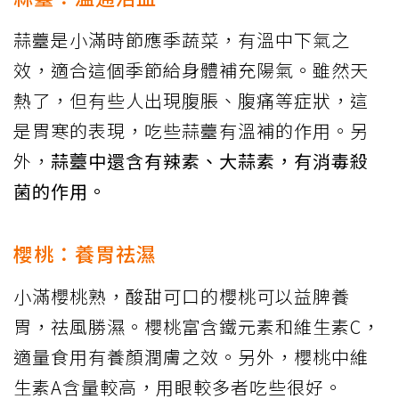
蒜薹是小滿時節應季蔬菜，有溫中下氣之
效，適合這個季節給身體補充陽氣。雖然天
熱了，但有些人出現腹脹、腹痛等症狀，這
是胃寒的表現，吃些蒜薹有溫補的作用。另
外，
蒜薹中還含有辣素、大蒜素，有消毒殺
菌的作用。
櫻桃：養胃祛濕
小滿櫻桃熟，酸甜可口的櫻桃可以益脾養
胃，祛風勝濕。櫻桃富含鐵元素和維生素C，
適量食用有養顏潤膚之效。另外，櫻桃中維
生素A含量較高，用眼較多者吃些很好。