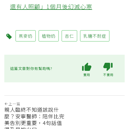
還有人照顧」1個月後幻滅心寒
燕麥奶
植物奶
杏仁
乳糖不耐症
這篇文章對你有幫助嗎?
實用
不實用
上一篇
親人臨終不知道該說什
麼？安寧醫師：陪伴比完
美告別更重要，4句話值