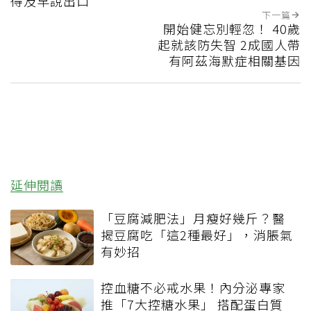
得及早說出口
下一篇
開始健忘別輕忽！ 40歲
起就該防失智 2成國人帶
有阿茲海默症相關基因
延伸閱讀
「豆腐減肥法」月瘦好幾斤？醫
揭豆腐吃「這2種最好」，消脹氣
有妙招
控血糖不必戒水果！內分泌專家
推「7大控糖水果」 搭配蛋白質