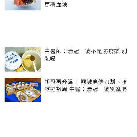
更穩血糖
中醫師：清冠一號不是防疫茶 別
亂喝
新冠再升溫！ 喉嚨痛像刀割、咳
嗽拖數周 中醫：清冠一號別亂喝