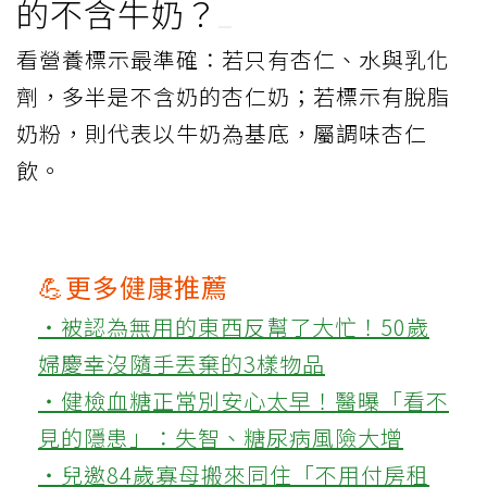
的不含牛奶？
看營養標示最準確：若只有杏仁、水與乳化
劑，多半是不含奶的杏仁奶；若標示有脫脂
奶粉，則代表以牛奶為基底，屬調味杏仁
飲。
💪更多健康推薦
‧被認為無用的東西反幫了大忙！50歲
婦慶幸沒隨手丟棄的3樣物品
‧健檢血糖正常別安心太早！醫曝「看不
見的隱患」：失智、糖尿病風險大增
‧兒邀84歲寡母搬來同住「不用付房租