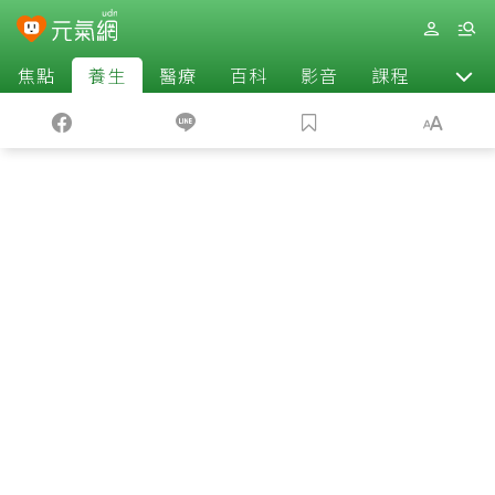
焦點
養生
醫療
百科
影音
課程
退休