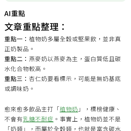
AI重點
文章重點整理：
重點一：
植物奶多屬全穀或堅果飲，並非真
正奶製品。
重點二：
燕麥奶以燕麥為主，蛋白質低且碳
水化合物較高。
重點三：
杏仁奶要看標示，可能是無奶基底
或調味奶。
愈來愈多飲品主打「
植物奶
」，標榜健康、
不會有
乳糖不耐症
。事實上，植物奶並不是
「奶類」，而屬於全穀類，也就是富含碳水