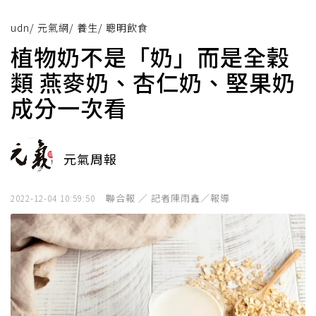
udn
/
元氣網
/
養生
/
聰明飲食
植物奶不是「奶」而是全穀
類 燕麥奶、杏仁奶、堅果奶
成分一次看
元氣周報
聯合報 ／ 記者陳雨鑫／報導
2022-12-04 10:59:50