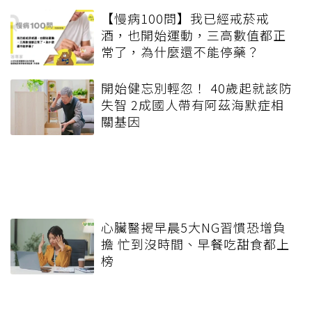
【慢病100問】我已經戒菸戒
酒，也開始運動，三高數值都正
常了，為什麼還不能停藥？
開始健忘別輕忽！ 40歲起就該防
失智 2成國人帶有阿茲海默症相
關基因
心臟醫揭早晨5大NG習慣恐增負
擔 忙到沒時間、早餐吃甜食都上
榜