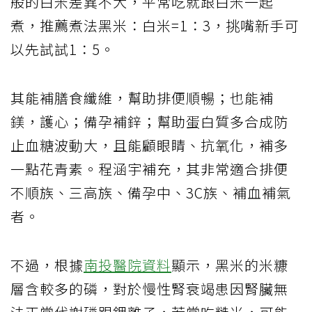
般的白米差異不大，平常吃就跟白米一起
煮，推薦煮法黑米：白米
=1
：
3
，挑嘴新手可
以先試試
1
：
5
。
其能補膳食纖維，幫助排便順暢；也能補
鎂，護心；備孕補鋅；幫助蛋白質多合成防
止血糖波動大，且能顧眼睛、抗氧化，補多
一點花青素。
程涵宇補充，其非常適合排便
不順族、三高族、備孕中、
3C
族、補血補氣
者。
不過，根據
南投醫院資料
顯示，黑米的米糠
層含較多的磷，對於慢性腎衰竭患因腎臟無