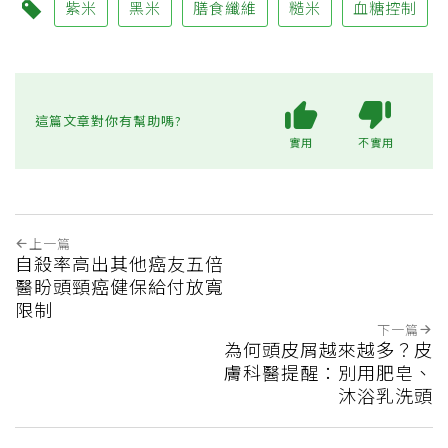
紫米
黑米
膳食纖維
糙米
血糖控制
這篇文章對你有幫助嗎?
實用
不實用
上一篇
自殺率高出其他癌友五倍
醫盼頭頸癌健保給付放寬
限制
下一篇
為何頭皮屑越來越多？皮
膚科醫提醒：別用肥皂、
沐浴乳洗頭