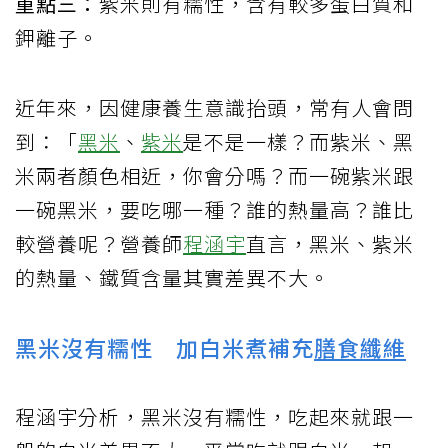
重點三：
紫米則有糯性，含有較多蛋白質和
鉀離子。
近年來，因健康養生意識抬頭，常有人會問
到：「
黑米
、
紫米
是不是一樣？而
紫米、黑
米兩者顏色相近，你會分嗎？而一碗紫米跟
一碗黑米，要吃哪一種？誰的熱量高？誰比
較營養呢？
營養師
程涵宇
直言，黑米、紫米
的熱量、鐵質含量其實差異不大。
黑米沒有糯性 加白米煮補充
膳食纖維
程涵宇分析，黑米沒有糯性，吃起來就跟一