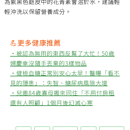
為紫黑色麩皮中的花青素會溶於水，建議輕
輕沖洗以保留營養成分。
💪更多健康推薦
‧被認為無用的東西反幫了大忙！50歲
婦慶幸沒隨手丟棄的3樣物品
‧健檢血糖正常別安心太早！醫曝「看不
見的隱患」：失智、糖尿病風險大增
‧兒邀84歲寡母搬來同住「不用付房租
還有人照顧」1個月後幻滅心寒