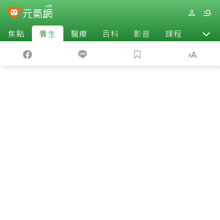
焦點
養生
醫療
百科
影音
課程
退休