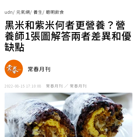
udn
/
元氣網
/
養生
/
聰明飲食
黑米和紫米何者更營養？營
養師1張圖解答兩者差異和優
缺點
常春月刊
常春月刊 ／ 常春月刊
2022-08-15 17:10:08