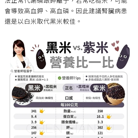
法正常代謝磷跟鉀離子，若常吃糙米，可能
會導致高血鉀、高血磷。因此建議腎臟病患
還是以白米取代黑米較佳。