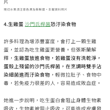
現切水果須注意色澤及新鮮度。本報資料照片
4.生雞蛋
沙門氏桿菌
恐汙染食物
許多料理為增添豐富度，會打上一顆生雞
蛋，並認為吃生雞蛋更營養。但張斯蘭解
釋，
生雞蛋放進食物，若雞蛋沒有洗乾淨，
蛋殼上殘留的沙門氏桿菌，在烹調時雙手沾
染細菌進而汙染食物
，輕微拉肚子、食物中
毒，若免疫力很差的人，容易造成敗血症。
她進一步說明，吃生蛋白會阻止身體生物素
吸收，生物素被阻止吸收，可能造成皮膚發