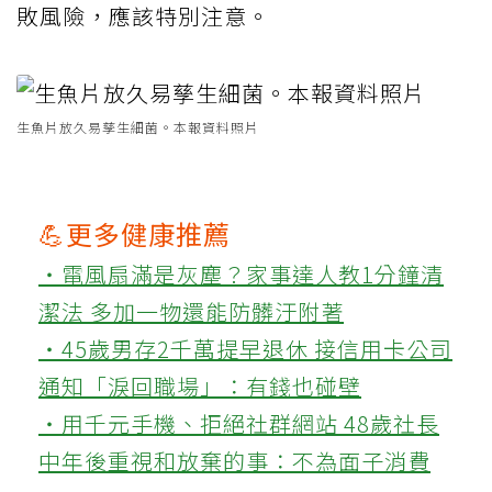
敗風險，應該特別注意。
生魚片放久易孳生細菌。本報資料照片
💪更多健康推薦
‧電風扇滿是灰塵？家事達人教1分鐘清
潔法 多加一物還能防髒汙附著
‧45歲男存2千萬提早退休 接信用卡公司
通知「淚回職場」：有錢也碰壁
‧用千元手機、拒絕社群網站 48歲社長
中年後重視和放棄的事：不為面子消費