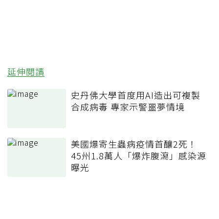
延伸閱讀
史丹佛大學首度用AI造出可複製
合成病毒 專家示警噩夢情境
美國爆寄生蟲病疫情首釀2死！
45州1.8萬人「爆炸腹瀉」感染源
曝光