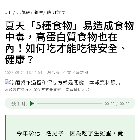
udn
/
元氣網
/
養生
/
聰明飲食
夏天「5種食物」易造成食物
中毒，高蛋白質食物也在
內！如何吃才能吃得安全、
健康？
聯合報 ／ 文／齊詩雅
2022-05-21 16:10:04
涼麵製作過程和保存方式是關鍵。本報資料照片
聽健康
00:00
/
00:00
今年彰化一名男子，因為吃了生雞蛋，竟