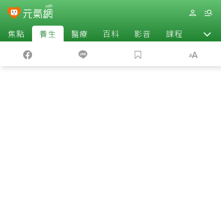
焦點
養生
醫療
百科
影音
課程
退休