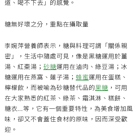
道、喝不下去」的感覺。
糖無好壞之分，重點在攝取量
李婉萍營養師表示，糖與料理可謂「關係親
密」，生活中隨處可見，像是黑糖運用於薑
湯、紅棗湯；
砂糖
運用在滷肉、綠豆湯；冰
糖運用在燕窩、蓮子湯；
蜂蜜
運用在蛋糕、
檸檬飲，而被喻為砂糖替代品的
果糖
，可用
在大家熟悉的紅茶、綠茶、霜淇淋、糕餅、
糖衣
...
等，它有一個重要特性，為美食增加風
味，卻又不會蓋住食材的原味，因而深受歡
迎。