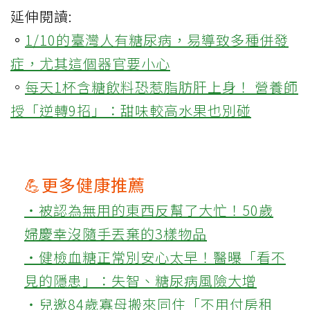
延伸閱讀:
。
1/10的臺灣人有糖尿病，易導致多種併發
症，尤其這個器官要小心
。
每天1杯含糖飲料恐惹脂肪肝上身！ 營養師
授「逆轉9招」：甜味較高水果也別碰
💪更多健康推薦
‧被認為無用的東西反幫了大忙！50歲
婦慶幸沒隨手丟棄的3樣物品
‧健檢血糖正常別安心太早！醫曝「看不
見的隱患」：失智、糖尿病風險大增
‧兒邀84歲寡母搬來同住「不用付房租