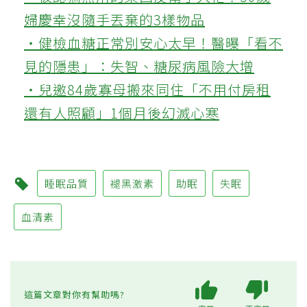
婦慶幸沒隨手丟棄的3樣物品
‧健檢血糖正常別安心太早！醫曝「看不
見的隱患」：失智、糖尿病風險大增
‧兒邀84歲寡母搬來同住「不用付房租
還有人照顧」1個月後幻滅心寒
睡眠品質
褪黑激素
助眠
失眠
血清素
這篇文章對你有幫助嗎?