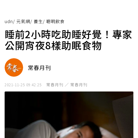
udn
/
元氣網
/
養生
/
聰明飲食
睡前2小時吃助睡好覺！專家
公開宵夜8樣助眠食物
常春月刊
常春月刊 ／ 常春月刊
2021-11-25 09:42:25