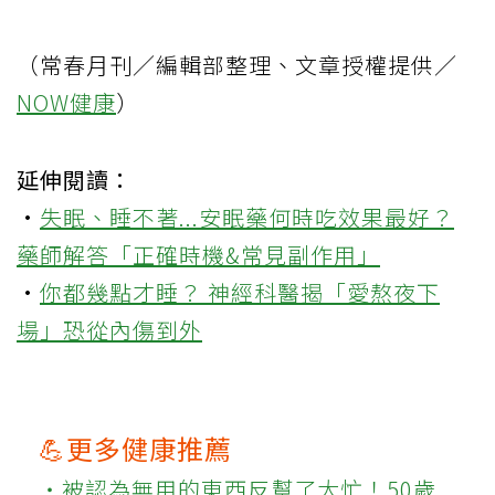
（常春月刊／編輯部整理、文章授權提供／
NOW健康
）
延伸閱讀：
·
失眠、睡不著...安眠藥何時吃效果最好？
藥師解答「正確時機&常見副作用」
·
你都幾點才睡？ 神經科醫揭「愛熬夜下
場」恐從內傷到外
💪更多健康推薦
‧被認為無用的東西反幫了大忙！50歲