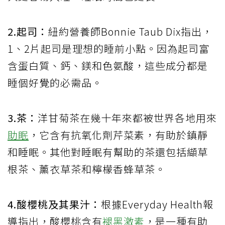
2.起司：
紐約營養師Bonnie Taub Dix指出，
1、2片起司是理想的睡前小點。因為起司富
含蛋白質、鈣、鎂和色氨酸，這些成分都是
睡個好覺的必需品。
3.茶：
洋甘菊茶在幾十年來都被世界各地用來
助眠
，它含有抗氧化劑芹菜素，有助於鎮靜
和睡眠。其他對睡眠有幫助的茶還包括纈草
根茶、薰衣草茶和檸檬香蜂草茶。
4.酸櫻桃及其果汁：
根據Everyday Health報
導指出，酸櫻桃含有
褪黑激素
，是一種有助