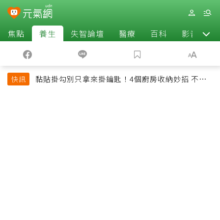
焦點
養生
失智論壇
醫療
百科
影音
黏貼掛勾別只拿來掛鑰匙！4個廚房收納妙招 不用
快訊
鑽牆也能省空間