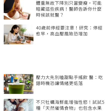
體重無故下降別只當變瘦，可能
暗藏這些疾病！醫師告訴你什麼
時候該就醫？
40歲前停經要注意！研究：停經
愈早，高血壓風險恐增加
壓力大先別嗑甜點手搖飲 醫：吃
錯時機恐讓情緒更低落
不只牡蠣海鮮能增強性慾！試試5
種「天然催情食物」也包含水果