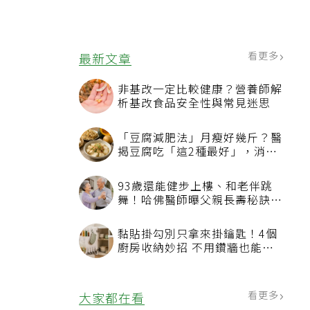
、
看更多
最新文章
非基改一定比較健康？營養師解
析基改食品安全性與常見迷思
「豆腐減肥法」月瘦好幾斤？醫
揭豆腐吃「這2種最好」，消脹
氣有妙招
93歲還能健步上樓、和老伴跳
舞！哈佛醫師曝父親長壽秘訣：
沒吃保健品也不追養生潮
黏貼掛勾別只拿來掛鑰匙！4個
廚房收納妙招 不用鑽牆也能省
空間
看更多
大家都在看