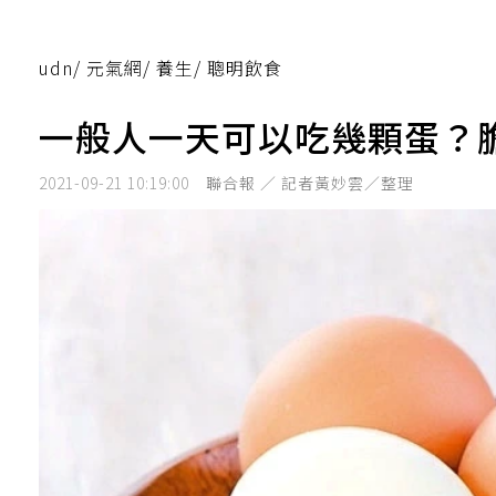
udn
/
元氣網
/
養生
/
聰明飲食
一般人一天可以吃幾顆蛋？
2021-09-21 10:19:00
聯合報 ／ 記者黃妙雲／整理