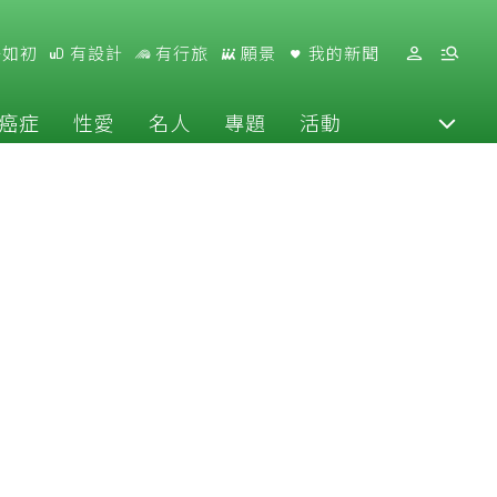
好如初
有設計
有行旅
願景
我的新聞
癌症
性愛
名人
專題
活動