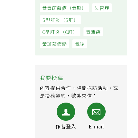
大腸直腸癌（大腸癌）
痔瘡
骨質疏鬆症（骨鬆）
失智症
B型肝炎（B肝）
C型肝炎（C肝）
胃潰瘍
黃斑部病變
氣喘
我要投稿
內容提供合作、相關採訪活動，或
是投稿邀約，歡迎來信：
作者登入
E-mail