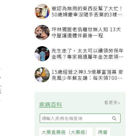
被認為無用的東西反幫了大忙！
50歲婦慶幸沒隨手丟棄的3樣物
品
坪林獨居老翁離世無人知 13犬
守屋護遺體伴最後一程
先生走了，太太可以續領勞保年
金嗎？專家揭遺屬年金怎麼領，
看順位還要看資格
15歲經營之神3.9億暴富落幕 麥
克風少年蘇友謙：每天領700元
人
過日子
光
看更多
疾病百科