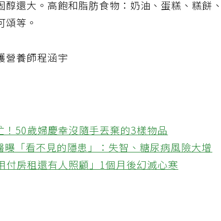
固醇還大。高飽和脂肪食物：奶油、蛋糕、糕餅
可頌等。
護營養師程涵宇
忙！50歲婦慶幸沒隨手丟棄的3樣物品
醫曝「看不見的隱患」：失智、糖尿病風險大增
不用付房租還有人照顧」1個月後幻滅心寒