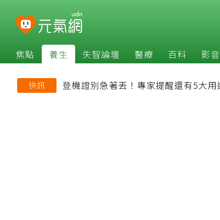
焦點
養生
失智論壇
醫療
百科
影音
登機證別急著丟！專家提醒還有5大用
快訊