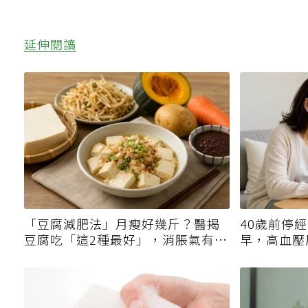
延伸閱讀
「豆腐減肥法」月瘦好幾斤？醫揭
40歲前停
豆腐吃「這2種最好」，消脹氣有妙
早，高血壓
招