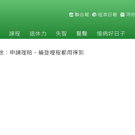
聯合報
經濟日報
河
課程
退休力
失智
醫聲
慢病好日子
途：申請理賠、補登哩程都用得到