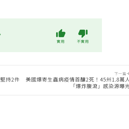
?
實用
不實用
下一篇
堅持2件
美國爆寄生蟲病疫情首釀2死！45州1.8萬
「爆炸腹瀉」感染源曝