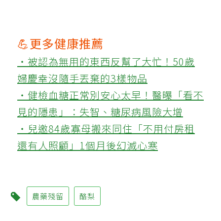
💪更多健康推薦
‧被認為無用的東西反幫了大忙！50歲
婦慶幸沒隨手丟棄的3樣物品
‧健檢血糖正常別安心太早！醫曝「看不
見的隱患」：失智、糖尿病風險大增
‧兒邀84歲寡母搬來同住「不用付房租
還有人照顧」1個月後幻滅心寒
農藥殘留
酪梨