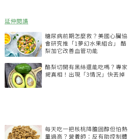
延伸閱讀
糖尿病前期怎麼救？美國心臟協
會研究推「1夢幻水果組合」 酪
梨加它改善血管功能
酪梨切開有黑絲還能吃嗎？專家
揭真相！出現「3情況」快丟掉
每天吃一把核桃降膽固醇但怕熱
量過高？營養師：反有助控制體