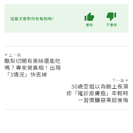
這篇文章對你有幫助嗎?
實用
不實用
上一篇
酪梨切開有黑絲還能吃
嗎？專家揭真相！出現
「3情況」快丟掉
下一篇
30歲空姐以為臉上長濕
疹「確診皮膚癌」年輕時
一習慣釀惡果超後悔