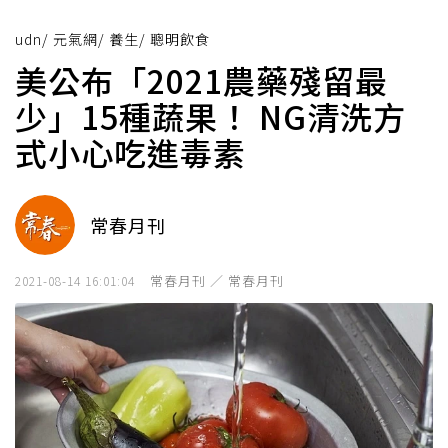
udn
/
元氣網
/
養生
/
聰明飲食
美公布「2021農藥殘留最
少」15種蔬果！ NG清洗方
式小心吃進毒素
常春月刊
常春月刊 ／ 常春月刊
2021-08-14 16:01:04