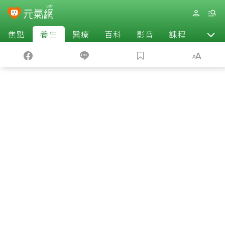
焦點
養生
醫療
百科
影音
課程
退休