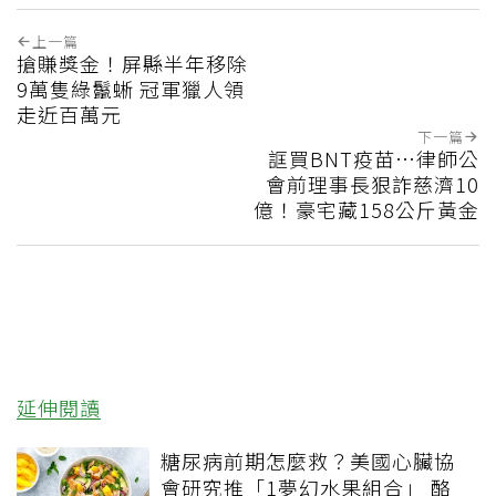
上一篇
搶賺獎金！屏縣半年移除
9萬隻綠鬣蜥 冠軍獵人領
走近百萬元
下一篇
誆買BNT疫苗…律師公
會前理事長狠詐慈濟10
億！豪宅藏158公斤黃金
延伸閱讀
糖尿病前期怎麼救？美國心臟協
會研究推「1夢幻水果組合」 酪