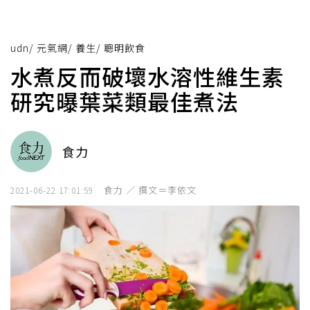
udn
/
元氣網
/
養生
/
聰明飲食
水煮反而破壞水溶性維生素
研究曝葉菜類最佳煮法
食力
食力 ／ 撰文＝李依文
2021-06-22 17:01:59