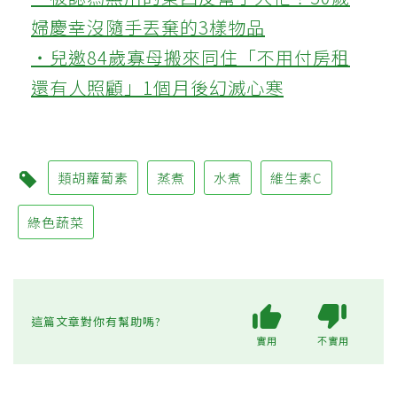
婦慶幸沒隨手丟棄的3樣物品
‧兒邀84歲寡母搬來同住「不用付房租
還有人照顧」1個月後幻滅心寒
類胡蘿蔔素
蒸煮
水煮
維生素C
綠色蔬菜
這篇文章對你有幫助嗎?
實用
不實用