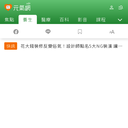
焦點
養生
醫療
百科
影音
課程
退休
花大錢裝修反變俗氣！設計師點名5大NG裝潢 讓客
快訊
廳顯得廉價又過時