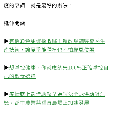
度的烹調，就是最好的辦法。
延伸閱讀
▶
有機彩色甜椒採收囉！農改場輔導夏季生
產技術，讓夏季能種植也不怕颱風侵襲
▶
想掌控健康，你就應該先100%正確掌控自
己的飲食選擇
▶
疫情獻上最佳助攻？為解決全球供應鏈危
機，都市農業與垂直農場正加速發展