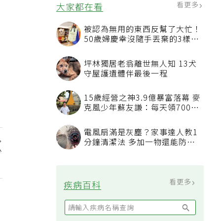
看更多
大家都在看
被認為無用的東西反幫了大忙！
50歲婦慶幸沒隨手丟棄的3樣物
品
坪林獨居老翁離世無人知 13犬
守屋護遺體伴最後一程
15歲經營之神3.9億暴富落幕 麥
克風少年蘇友謙：每天領700元
過日子
電風扇滿是灰塵？家事達人教1
分鐘清潔法 多加一物還能防髒
少
汙附著
」
看更多
疾病百科