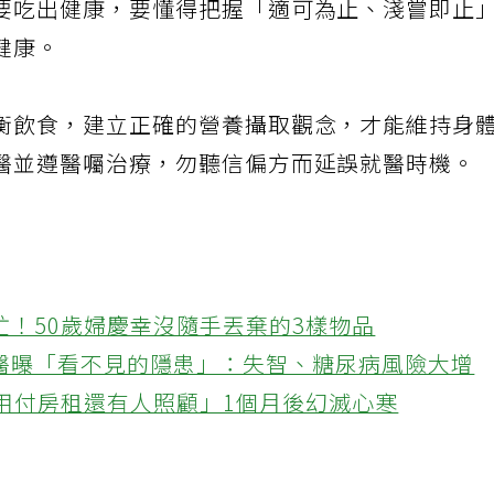
要吃出健康，要懂得把握「適可為止、淺嘗即止
健康。
衡飲食，建立正確的營養攝取觀念，才能維持身
醫並遵醫囑治療，勿聽信偏方而延誤就醫時機。
忙！50歲婦慶幸沒隨手丟棄的3樣物品
醫曝「看不見的隱患」：失智、糖尿病風險大增
不用付房租還有人照顧」1個月後幻滅心寒