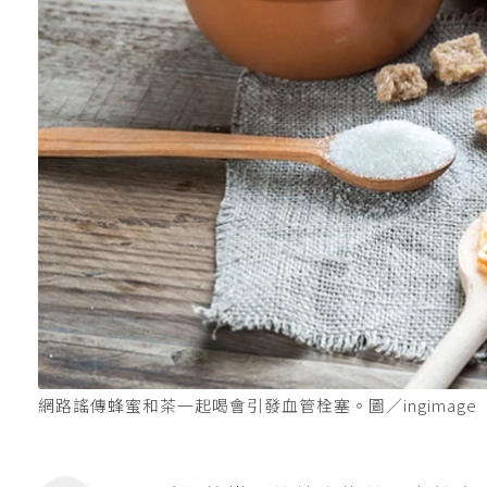
網路謠傳蜂蜜和茶一起喝會引發血管栓塞。圖／ingimage