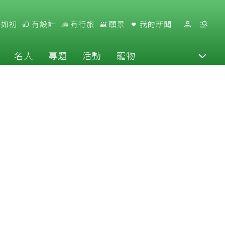
好如初
有設計
有行旅
願景
我的新聞
名人
專題
活動
寵物