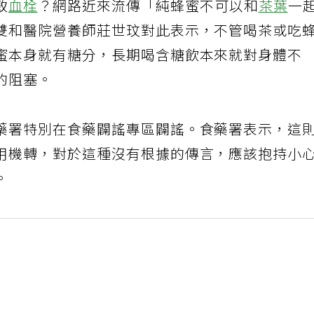
致
血栓
？網路近來流傳「純蜂蜜不可以和
茶葉
一
雙和醫院營養師莊世玟對此表示，不管喝茶或吃
蜜本身就有糖分，長期喝含糖飲本來就對身體不
的阻塞。
藥署特別在食藥闢謠專區闢謠。食藥署表示，這
用機轉，對於這種沒有根據的傳言，應該抱持小
。