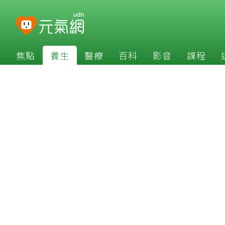
焦點
養生
醫療
百科
影音
課程