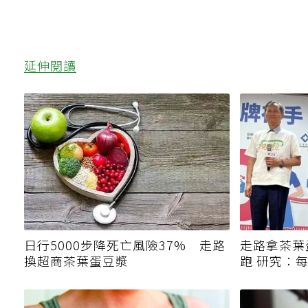
延伸閱讀
日行5000步降死亡風險37% 走路
走路拿茶葉
換超商茶葉蛋豆漿
跑 研究：
風險、遠離