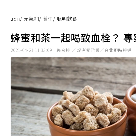
udn
/
元氣網
/
養生
/
聰明飲食
蜂蜜和茶一起喝致血栓？ 
2021-04-21 11:33:09
聯合報 ／ 記者楊雅棠／台北即時報導