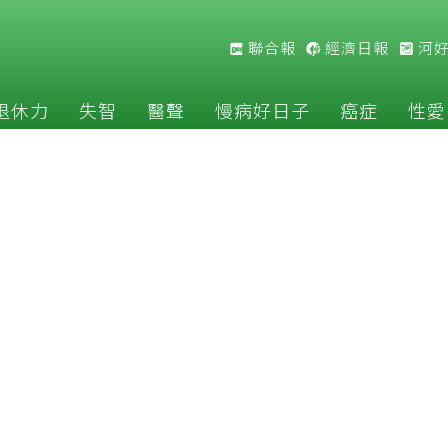
聯合報
經濟日報
河
退休力
失智
醫聲
慢病好日子
癌症
性愛