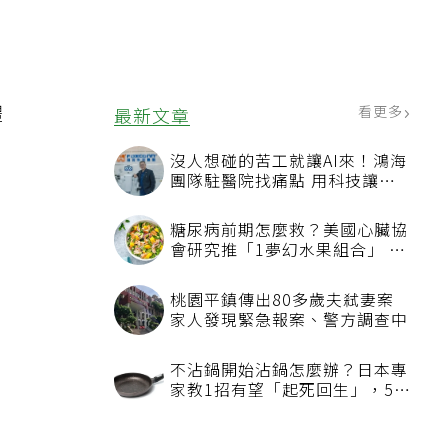
」
體
看更多
最新文章
沒人想碰的苦工就讓AI來！鴻海
團隊駐醫院找痛點 用科技讓醫
療更有溫度
糖尿病前期怎麼救？美國心臟協
會研究推「1夢幻水果組合」 酪
梨加它改善血管功能
桃園平鎮傳出80多歲夫弒妻案
家人發現緊急報案、警方調查中
不沾鍋開始沾鍋怎麼辦？日本專
家教1招有望「起死回生」，5情
況該換新