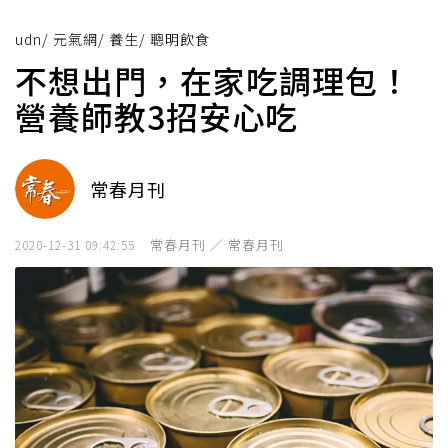
udn
/
元氣網
/
養生
/
聰明飲食
不想出門，在家吃調理包！
營養師教3招安心吃
常春月刊
常春月刊 ／ 常春月刊
2020-12-31 09:42:55