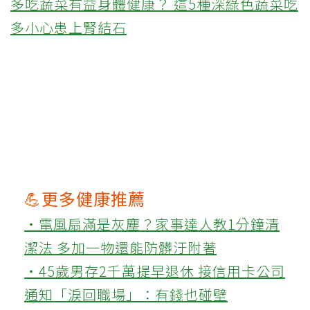
多吃蔬菜有益身體健康？ 這5種深綠色蔬菜吃
多小心患上腎結石
💪更多健康推薦
‧電風扇滿是灰塵？家事達人教1分鐘清
潔法 多加一物還能防髒汙附著
‧45歲男存2千萬提早退休 接信用卡公司
通知「淚回職場」：有錢也碰壁