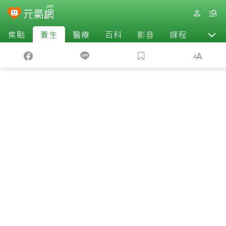
焦點
養生
醫療
百科
影音
課程
退休