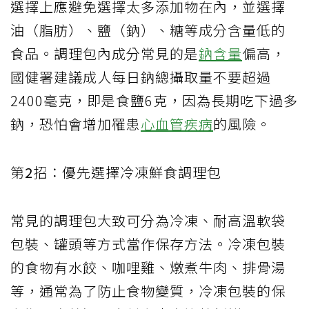
選擇上應避免選擇太多添加物在內，並選擇
油（脂肪）、鹽（鈉）、糖等成分含量低的
食品。調理包內成分常見的是
鈉含量
偏高，
國健署建議成人每日鈉總攝取量不要超過
2400
毫克，即是食鹽
6
克，因為長期吃下過多
鈉，恐怕會增加罹患
心血管疾病
的風險。
第
2
招：優先選擇冷凍鮮食調理包
常見的調理包大致可分為冷凍、耐高溫軟袋
包裝、罐頭等方式當作保存方法。冷凍包裝
的食物有水餃、咖哩雞、燉煮牛肉、排骨湯
等，通常為了防止食物變質，冷凍包裝的保