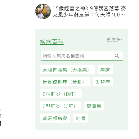
汙附著
15歲經營之神3.9億暴富落幕 麥
克風少年蘇友謙：每天領700元
過日子
看更多
疾病百科
大腸直腸癌（大腸癌）
痔瘡
骨質疏鬆症（骨鬆）
失智症
B型肝炎（B肝）
C型肝炎（C肝）
胃潰瘍
師
黃斑部病變
氣喘
潮