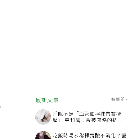
出
看更多
最新文章
的
睡眠不足「血管如擰抹布被擠
用
壓」 專科醫：最被忽略的抗老
方法
吃飯時喝水稀釋胃酸不消化？營