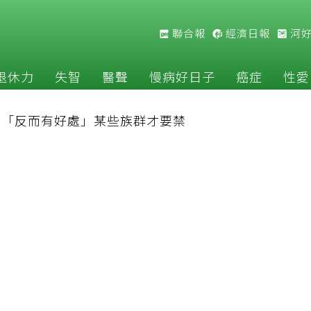
聯合報
經濟日報
河
退休力
失智
醫聲
慢病好日子
癌症
性愛
揭「反而有好處」某些族群才要禁