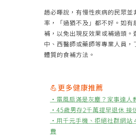
趙必暉說，有慢性疾病的民眾並
率，「過猶不及」都不好。如有
補，以免出現反效果或補過頭。
中、西醫師或藥師等專業人員，
體質的食補方法。
💪更多健康推薦
‧電風扇滿是灰塵？家事達人
‧45歲男存2千萬提早退休 
‧用千元手機、拒絕社群網站 
費