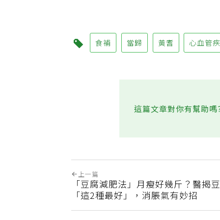
食補
當歸
黃耆
心血管
這篇文章對你有幫助嗎
上一篇
「豆腐減肥法」月瘦好幾斤？醫揭
「這2種最好」，消脹氣有妙招