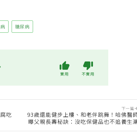
疾病
糖尿病
?
實用
不實用
下一篇
豆腐吃
93歲還能健步上樓、和老伴跳舞！哈佛醫
曝父親長壽秘訣：沒吃保健品也不追養生