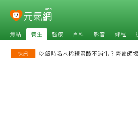
焦點
養生
醫療
百科
影音
課程
吃飯時喝水稀釋胃酸不消化？營養師
快訊