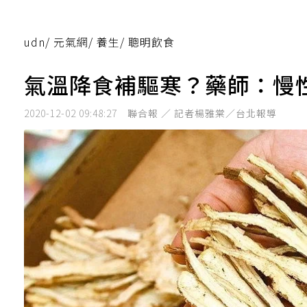
udn
/
元氣網
/
養生
/
聰明飲食
氣溫降食補驅寒？藥師：慢
2020-12-02 09:48:27
聯合報 ／ 記者楊雅棠／台北報導