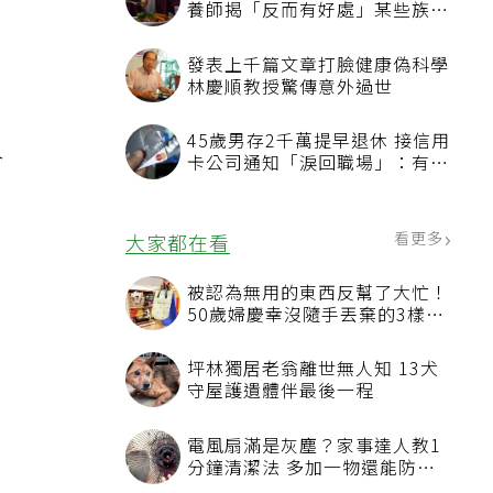
養師揭「反而有好處」某些族群
才要禁
發表上千篇文章打臉健康偽科學
林慶順教授驚傳意外過世
45歲男存2千萬提早退休 接信用
合
卡公司通知「淚回職場」：有錢
也碰壁
看更多
大家都在看
被認為無用的東西反幫了大忙！
50歲婦慶幸沒隨手丟棄的3樣物
品
坪林獨居老翁離世無人知 13犬
守屋護遺體伴最後一程
電風扇滿是灰塵？家事達人教1
分鐘清潔法 多加一物還能防髒