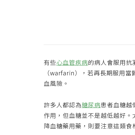
有些
心血管疾病
的病人會服用抗
（warfarin），若再長期
血風險。
許多人都認為
糖尿病
患者血糖越
作用，但血糖並不是越低越好。
降血糖藥用藥，則要注意這類食