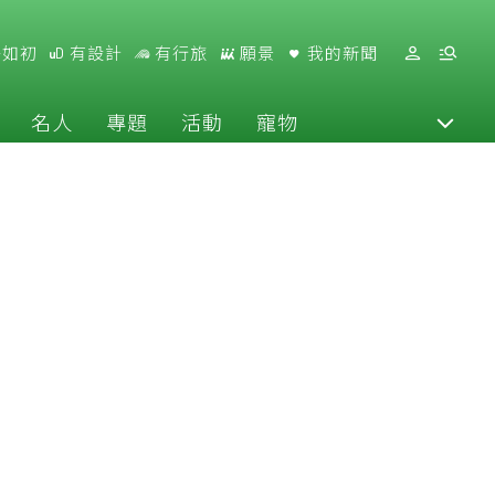
好如初
有設計
有行旅
願景
我的新聞
名人
專題
活動
寵物