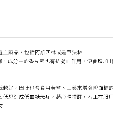
凝血藥品，包括阿斯匹林或是華法林
服用當歸，成分中的香豆素也有抗凝血作用，便會增加
低越好，因此也會食用黃耆、山藥來增強降血糖
太低恐造成低血糖急症，趙必暉提醒，若正在服
材。