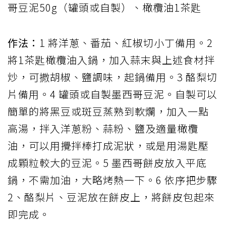
哥豆泥50g（罐頭或自製）、橄欖油1茶匙
作法：
1 將洋蔥、番茄、紅椒切小丁備用。2
將1茶匙橄欖油入鍋，加入蒜末與上述食材拌
炒，可撒胡椒、鹽調味，起鍋備用。3 酪梨切
片備用。4 罐頭或自製墨西哥豆泥。自製可以
簡單的將黑豆或斑豆蒸熟到軟爛，加入一點
高湯，拌入洋蔥粉、蒜粉、鹽及適量橄欖
油，可以用攪拌棒打成泥狀，或是用湯匙壓
成顆粒較大的豆泥。5 墨西哥餅皮放入平底
鍋，不需加油，大略烤熱一下。6 依序把步驟
2、酪梨片、豆泥放在餅皮上，將餅皮包起來
即完成。