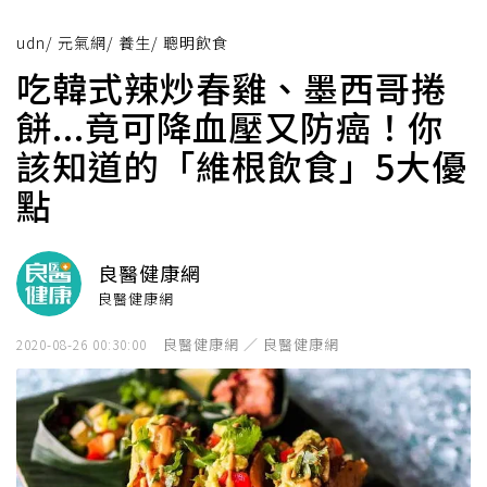
udn
/
元氣網
/
養生
/
聰明飲食
吃韓式辣炒春雞、墨西哥捲
餅...竟可降血壓又防癌！你
該知道的「維根飲食」5大優
點
良醫健康網
良醫健康網
良醫健康網 ／ 良醫健康網
2020-08-26 00:30:00