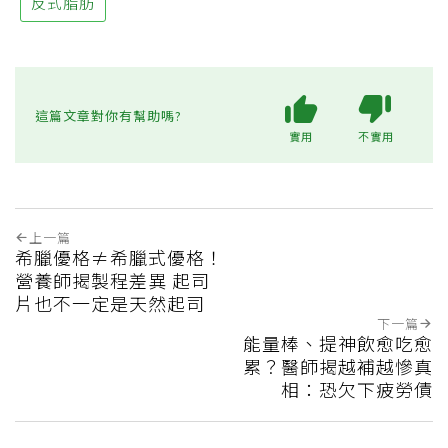
反式脂肪
這篇文章對你有幫助嗎?
實用
不實用
上一篇
希臘優格≠希臘式優格！
營養師揭製程差異 起司
片也不一定是天然起司
下一篇
能量棒、提神飲愈吃愈
累？醫師揭越補越慘真
相：恐欠下疲勞債