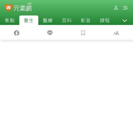
焦點
養生
醫療
百科
影音
課程
退休