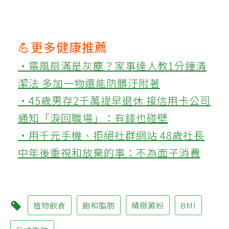
💪更多健康推薦
‧電風扇滿是灰塵？家事達人教1分鐘清
潔法 多加一物還能防髒汙附著
‧45歲男存2千萬提早退休 接信用卡公司
通知「淚回職場」：有錢也碰壁
‧用千元手機、拒絕社群網站 48歲社長
中年後重視和放棄的事：不為面子消費
植物飲食
飽和脂肪
精緻澱粉
BMI