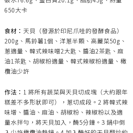
650大卡
食材：
天貝（發源於印尼爪哇的發酵食品）
200g、馬鈴薯1個、洋蔥半顆、高麗菜50g、
蔥適量、韓式辣味噌2大匙、醬油2茶匙、麻
油1茶匙、胡椒粉適量、韓式辣椒粉適量、橄
欖油少許
作法：
1 將所有蔬菜與天貝切成塊（大約跟年
糕差不多形狀即可），蔥切成段。2 將韓式辣
味增、醬油、麻油、胡椒粉、辣椒粉以及適
量水拌勻，將天貝加入，醃5分鐘。3 鍋中倒
入少許橄欖油熱鍋。4 加入醃好的天貝翻炒約