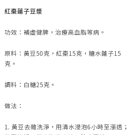
紅棗蓮子豆漿
功效：補虛健脾，治療高血脂等病。
原料：黃豆50克，紅棗15克，糖水蓮子15
克。
調料：白糖25克。
做法：
1. 黃豆去雜洗淨，用清水浸泡6小時至漲透；