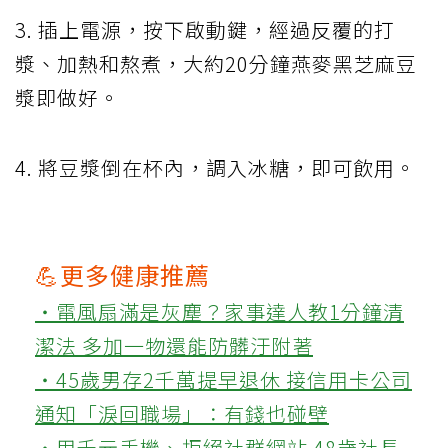
3. 插上電源，按下啟動鍵，經過反覆的打
漿、加熱和熬煮，大約20分鐘燕麥黑芝麻豆
漿即做好。
4. 將豆漿倒在杯內，調入冰糖，即可飲用。
💪更多健康推薦
‧電風扇滿是灰塵？家事達人教1分鐘清
潔法 多加一物還能防髒汙附著
‧45歲男存2千萬提早退休 接信用卡公司
通知「淚回職場」：有錢也碰壁
‧用千元手機、拒絕社群網站 48歲社長