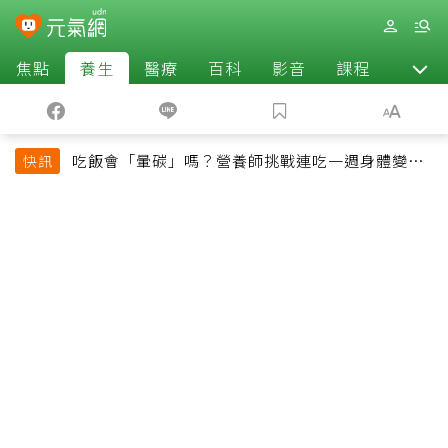
焦點
養生
醫療
百科
影音
課程
退休
吃飯會「暈碳」嗎？營養師挑戰連吃一週身體變化
快訊
揭控制血糖關鍵