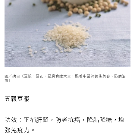
圖／摘自《豆漿、豆花、豆腐食療大全：跟著中醫師養生美容、防病治
病》
五穀豆漿
功效：平補肝腎，防老抗癌，降脂降糖，增
強免疫力。