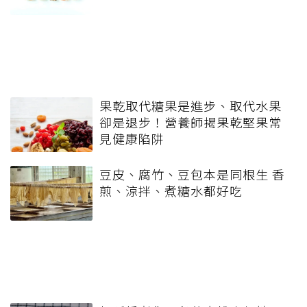
果乾取代糖果是進步、取代水果
卻是退步！營養師揭果乾堅果常
見健康陷阱
豆皮、腐竹、豆包本是同根生 香
煎、涼拌、煮糖水都好吃