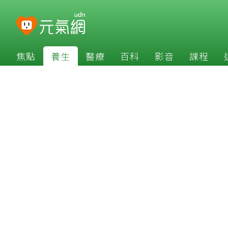
焦點
養生
醫療
百科
影音
課程