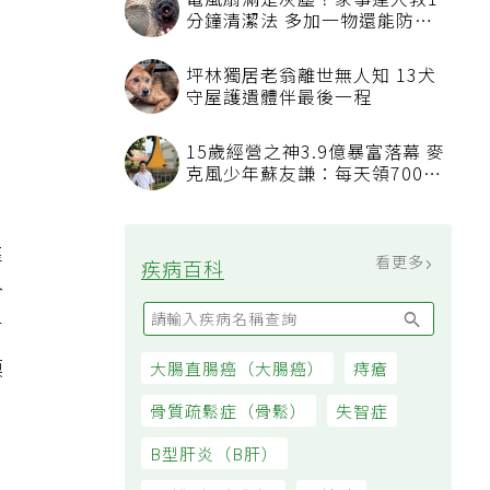
電風扇滿是灰塵？家事達人教1
分鐘清潔法 多加一物還能防髒
汙附著
坪林獨居老翁離世無人知 13犬
守屋護遺體伴最後一程
15歲經營之神3.9億暴富落幕 麥
克風少年蘇友謙：每天領700元
過日子
靠
看更多
疾病百科
合
有
摸
大腸直腸癌（大腸癌）
痔瘡
骨質疏鬆症（骨鬆）
失智症
B型肝炎（B肝）