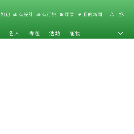
好如初
有設計
有行旅
願景
我的新聞
名人
專題
活動
寵物