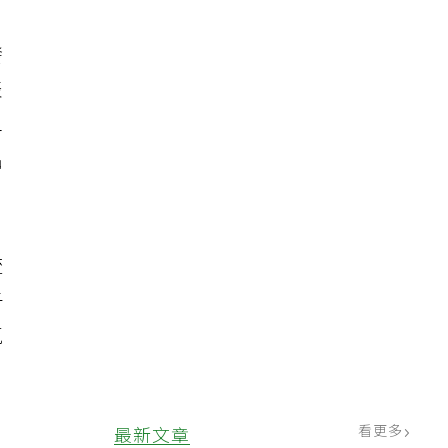
發
表
二
出
硫
子
氣
看更多
最新文章