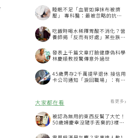
食
睡眠不足「血管如擰抹布被擠
壓」 專科醫：最被忽略的抗老
方法
吃飯時喝水稀釋胃酸不消化？營
養師揭「反而有好處」某些族群
才要禁
發表上千篇文章打臉健康偽科學
林慶順教授驚傳意外過世
45歲男存2千萬提早退休 接信用
卡公司通知「淚回職場」：有錢
也碰壁
看更多
大家都在看
被認為無用的東西反幫了大忙！
50歲婦慶幸沒隨手丟棄的3樣物
品