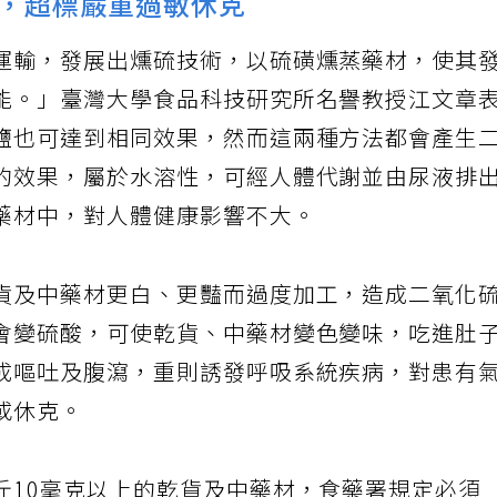
，超標嚴重過敏休克
運輸，發展出燻硫技術，以硫磺燻蒸藥材，使其
能。」臺灣大學食品科技研究所名譽教授江文章
鹽也可達到相同效果，然而這兩種方法都會產生
的效果，屬於水溶性，可經人體代謝並由尿液排
藥材中，對人體健康影響不大。
貨及中藥材更白、更豔而過度加工，造成二氧化
會變硫酸，可使乾貨、中藥材變色變味，吃進肚
成嘔吐及腹瀉，重則誘發呼吸系統疾病，對患有
或休克。