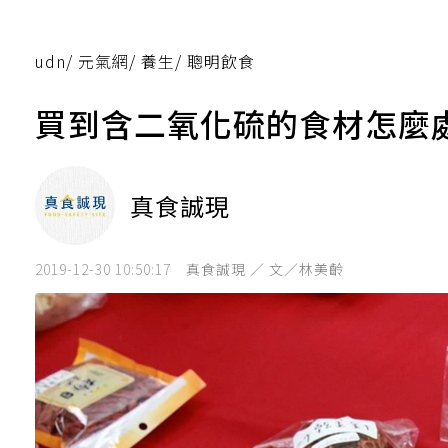
udn
/
元氣網
/
養生
/
聰明飲食
買到含二氧化硫的食材怎麼
真食誠現
2019-12-30 10:50:17
真食誠現 ／ 文／林美齡