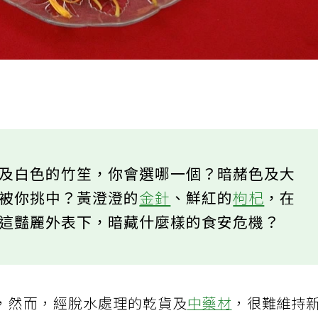
色及白色的竹笙，你會選哪一個？暗赭色及大
會被你挑中？黃澄澄的
金針
、鮮紅的
枸杞
，在
知這豔麗外表下，暗藏什麼樣的食安危機？
，然而，經脫水處理的乾貨及
中藥材
，很難維持