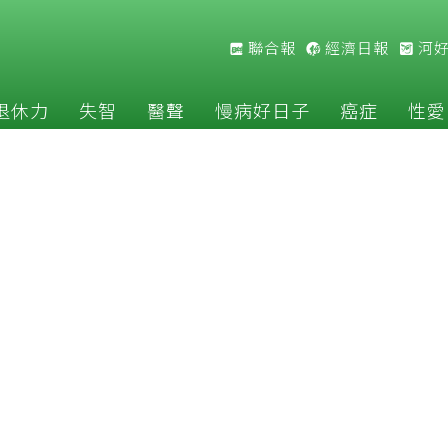
聯合報
經濟日報
河
退休力
失智
醫聲
慢病好日子
癌症
性愛