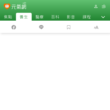
焦點
養生
醫療
百科
影音
課程
退休