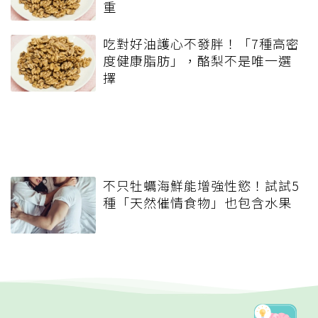
重
吃對好油護心不發胖！「7種高密
度健康脂肪」，酪梨不是唯一選
擇
不只牡蠣海鮮能增強性慾！試試5
種「天然催情食物」也包含水果