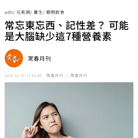
udn
/
元氣網
/
養生
/
聰明飲食
常忘東忘西、記性差？ 可能
是大腦缺少這7種營養素
常春月刊
常春月刊 ／ 常春月刊
2019-12-19 17:43:49