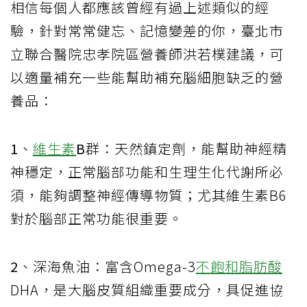
相信每個人都應該曾經有過上述類似的經
驗
，
針對常常健忘、記憶變差的你，
臺北市
立聯合醫院忠孝院區營養師洪若樸建議，可
以適量補充一些能幫助補充腦細胞缺乏的營
養品：
1
、
維生素
B
群：
天然鎮定劑，能幫助神經精
神穩定，正常腦部功能和生理生化代謝所必
須，能夠調整神經傳導物質；尤其維生素
B6
對於腦部正常功能很重要。
2
、深海魚油：
富含
Omega-3
不飽和脂肪酸
DHA
，是大腦皮質組織重要成分，具促進協