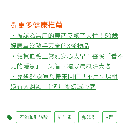
💪更多健康推薦
‧被認為無用的東西反幫了大忙！50歲
婦慶幸沒隨手丟棄的3樣物品
‧健檢血糖正常別安心太早！醫曝「看不
見的隱患」：失智、糖尿病風險大增
‧兒邀84歲寡母搬來同住「不用付房租
還有人照顧」1個月後幻滅心寒
不飽和脂肪酸
維生素
卵磷脂
B群