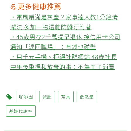
💪更多健康推薦
‧電風扇滿是灰塵？家事達人教1分鐘清
潔法 多加一物還能防髒汙附著
‧45歲男存2千萬提早退休 接信用卡公司
通知「淚回職場」：有錢也碰壁
‧用千元手機、拒絕社群網站 48歲社長
中年後重視和放棄的事：不為面子消費
咖啡因
減肥
茶葉
低熱量
基礎代謝率