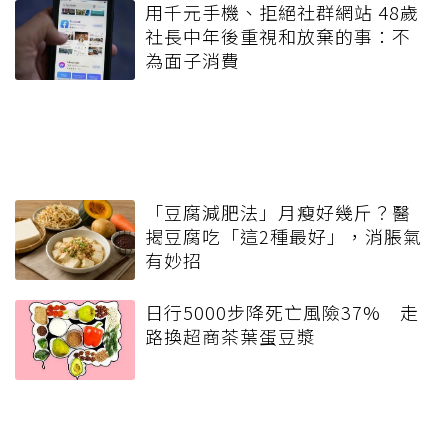
用千元手機、拒絕社群網站 48歲
社長中年後重視和放棄的事：不
為面子消費
「豆腐減肥法」月瘦好幾斤？醫
揭豆腐吃「這2種最好」，消脹氣
有妙招
日行5000步降死亡風險37% 走
路換超商茶葉蛋豆漿