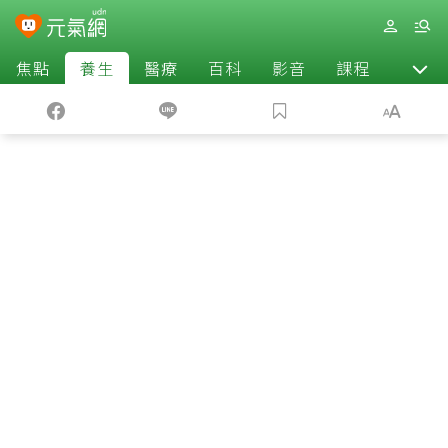
焦點
養生
醫療
百科
影音
課程
退休