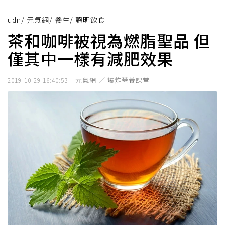
udn
/
元氣網
/
養生
/
聰明飲食
茶和咖啡被視為燃脂聖品 但
僅其中一樣有減肥效果
元氣網 ／ 爆炸營養課堂
2019-10-29 16:40:53