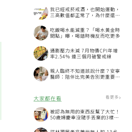
我已經戒菸戒酒，也開始運動，
三高數值都正常了，為什麼還不
能停藥？
吃飯喝水能減重？「喝水黃金時
間點」曝，喝錯時機反而吃更多
通膨壓力未減 7月物價CPI年增
率2.54% 連三個月破警戒線
親人臨終不知道該說什麼？安寧
醫師：陪伴比完美告別更重要，
4句話值得及早說出口
看更多
大家都在看
被認為無用的東西反幫了大忙！
50歲婦慶幸沒隨手丟棄的3樣物
品