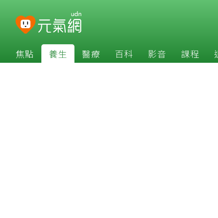
焦點
養生
醫療
百科
影音
課程