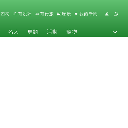
好如初
有設計
有行旅
願景
我的新聞
名人
專題
活動
寵物