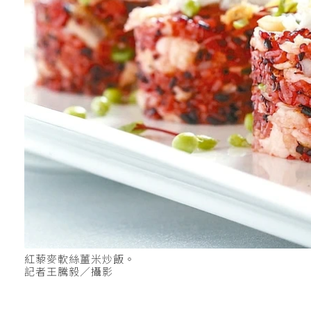
紅藜麥軟絲薑米炒飯。
記者王騰毅／攝影