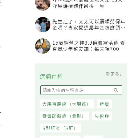
坪林獨居老翁離世無人知 13犬
質
守屋護遺體伴最後一程
先生走了，太太可以續領勞保年
金嗎？專家揭遺屬年金怎麼領，
看順位還要看資格
、
15歲經營之神3.9億暴富落幕 麥
合
克風少年蘇友謙：每天領700元
過日子
看更多
疾病百科
大腸直腸癌（大腸癌）
痔瘡
一
骨質疏鬆症（骨鬆）
失智症
以
B型肝炎（B肝）