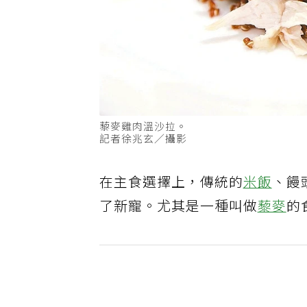
藜麥雞肉溫沙拉。
記者徐兆玄／攝影
在主食選擇上，傳統的
米飯
、饅
了新寵。尤其是一種叫做
藜麥
的