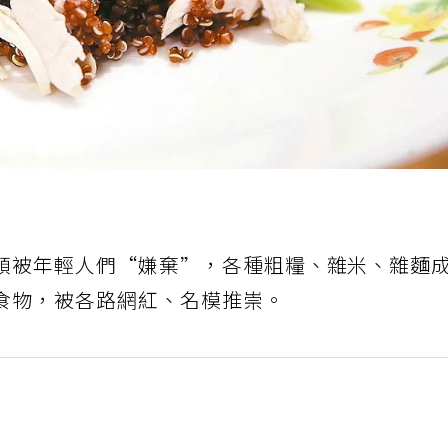
頭被年輕人們“嫌棄”，各種粗糧、雜米、雜麵
食物，被各路網紅、名模推崇。