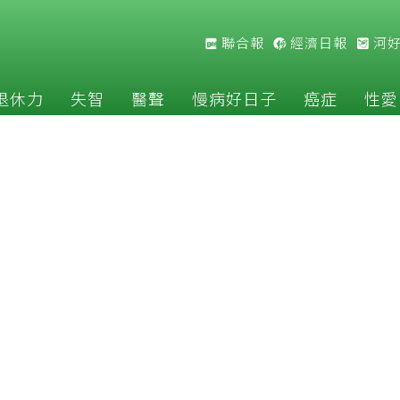
聯合報
經濟日報
河
退休力
失智
醫聲
慢病好日子
癌症
性愛