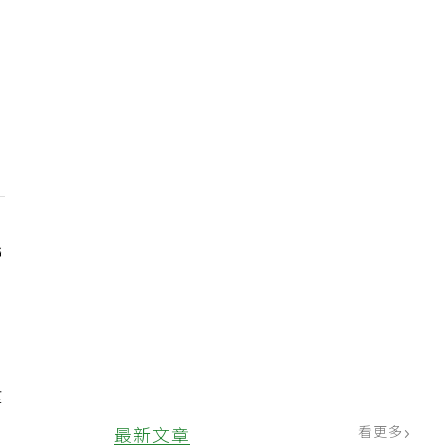
營
拿
看更多
最新文章