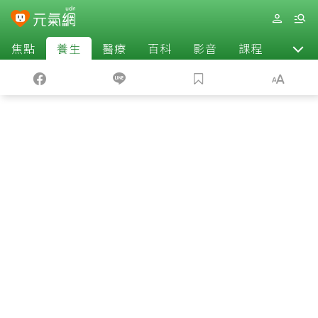
焦點
養生
醫療
百科
影音
課程
退休