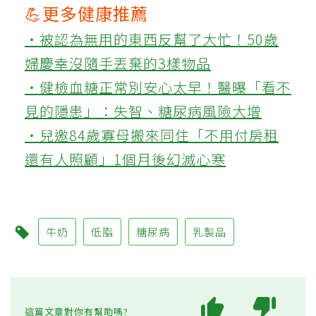
💪更多健康推薦
‧被認為無用的東西反幫了大忙！50歲
婦慶幸沒隨手丟棄的3樣物品
‧健檢血糖正常別安心太早！醫曝「看不
見的隱患」：失智、糖尿病風險大增
‧兒邀84歲寡母搬來同住「不用付房租
還有人照顧」1個月後幻滅心寒
牛奶
低脂
糖尿病
乳製品
這篇文章對你有幫助嗎?