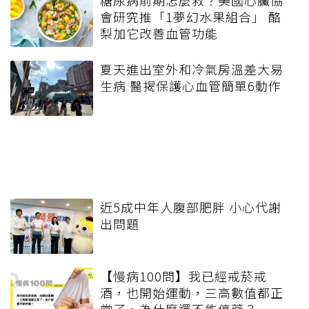
糖尿病前期怎麼救？美國心臟協
會研究推「1夢幻水果組合」 酪
梨加它改善血管功能
夏天進出室外和冷氣房溫差大易
生病 醫揭保護心血管簡單6動作
近5成中年人腹部肥胖 小心代謝
出問題
【慢病100問】我已經戒菸戒
酒，也開始運動，三高數值都正