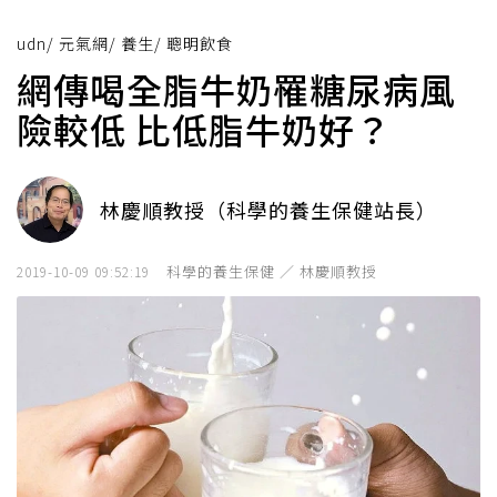
udn
/
元氣網
/
養生
/
聰明飲食
網傳喝全脂牛奶罹糖尿病風
險較低 比低脂牛奶好？
林慶順教授（科學的養生保健站長）
科學的養生保健 ／ 林慶順教授
2019-10-09 09:52:19