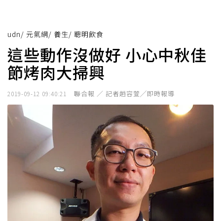
udn
/
元氣網
/
養生
/
聰明飲食
這些動作沒做好 小心中秋佳
節烤肉大掃興
聯合報 ／ 記者趙容萱╱即時報導
2019-09-12 09:40:21