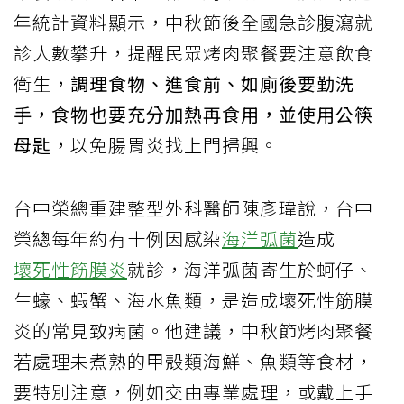
年統計資料顯示，中秋節後全國急診腹瀉就
診人數攀升，提醒民眾烤肉聚餐要注意飲食
衛生，
調理食物、進食前、如廁後要勤洗
手，食物也要充分加熱再食用，並使用公筷
母匙
，以免腸胃炎找上門掃興。
台中榮總重建整型外科醫師陳彥瑋說，台中
榮總每年約有十例因感染
海洋弧菌
造成
壞死性筋膜炎
就診，海洋弧菌寄生於蚵仔、
生蠔、蝦蟹、海水魚類，是造成壞死性筋膜
炎的常見致病菌。他建議，中秋節烤肉聚餐
若處理未煮熟的甲殼類海鮮、魚類等食材，
要特別注意，例如交由專業處理，或戴上手