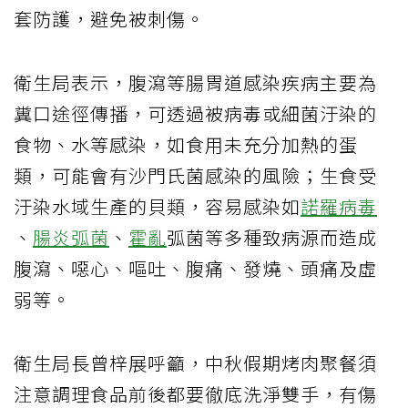
套防護，避免被刺傷。
衛生局表示，腹瀉等腸胃道感染疾病主要為
糞口途徑傳播，可透過被病毒或細菌汙染的
食物、水等感染，如食用未充分加熱的蛋
類，可能會有沙門氏菌感染的風險；生食受
汙染水域生產的貝類，容易感染如
諾羅病毒
、
腸炎弧菌
、
霍亂
弧菌等多種致病源而造成
腹瀉、噁心、嘔吐、腹痛、發燒、頭痛及虛
弱等。
衛生局長曾梓展呼籲，中秋假期烤肉聚餐須
注意調理食品前後都要徹底洗淨雙手，有傷