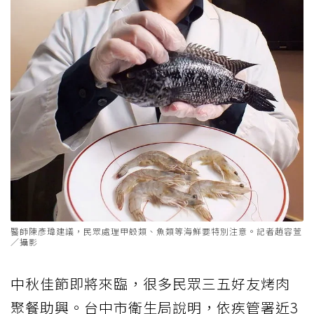
醫師陳彥瑋建議，民眾處理甲殼類、魚類等海鮮要特別注意。記者趙容萱
／攝影
中秋佳節即將來臨，很多民眾三五好友烤肉
聚餐助興。台中市衛生局說明，依疾管署近3