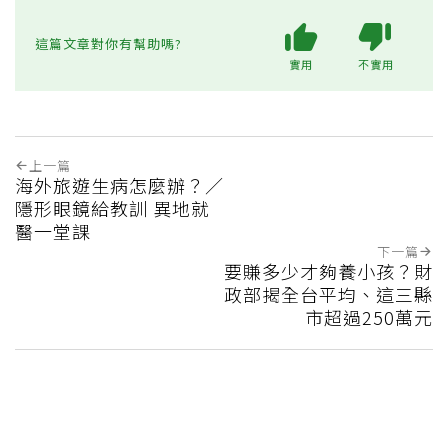
這篇文章對你有幫助嗎?
實用
不實用
上一篇
海外旅遊生病怎麼辦？／
隱形眼鏡給教訓 異地就
醫一堂課
下一篇
要賺多少才夠養小孩？財
政部揭全台平均、這三縣
市超過250萬元