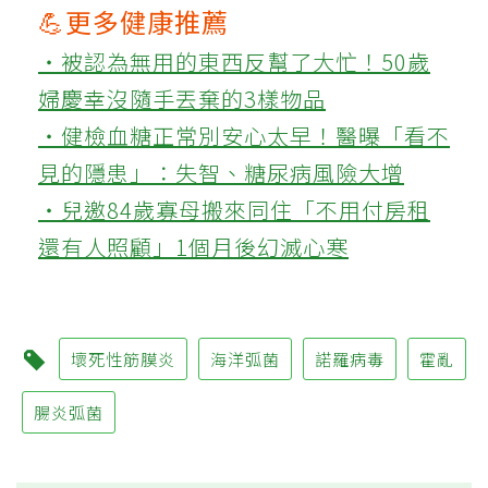
💪更多健康推薦
‧被認為無用的東西反幫了大忙！50歲
婦慶幸沒隨手丟棄的3樣物品
‧健檢血糖正常別安心太早！醫曝「看不
見的隱患」：失智、糖尿病風險大增
‧兒邀84歲寡母搬來同住「不用付房租
還有人照顧」1個月後幻滅心寒
壞死性筋膜炎
海洋弧菌
諾羅病毒
霍亂
腸炎弧菌