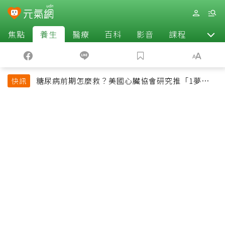
焦點
養生
醫療
百科
影音
課程
退休
糖尿病前期怎麼救？美國心臟協會研究推「1夢幻水
快訊
果組合」 酪梨加它改善血管功能