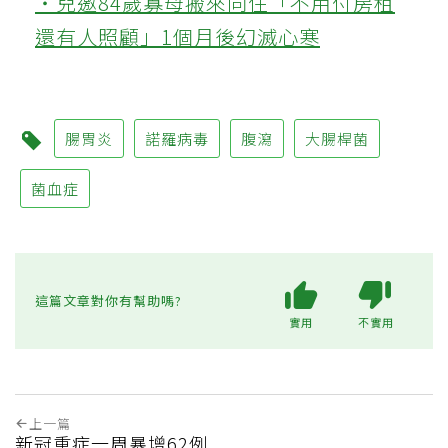
‧兒邀84歲寡母搬來同住「不用付房租
還有人照顧」1個月後幻滅心寒
腸胃炎
諾羅病毒
腹瀉
大腸桿菌
菌血症
這篇文章對你有幫助嗎?
實用
不實用
上一篇
新冠重症一周暴增62例