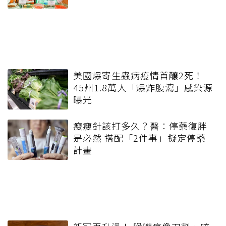
美國爆寄生蟲病疫情首釀2死！
45州1.8萬人「爆炸腹瀉」感染源
曝光
瘦瘦針該打多久？醫：停藥復胖
是必然 搭配「2件事」擬定停藥
計畫