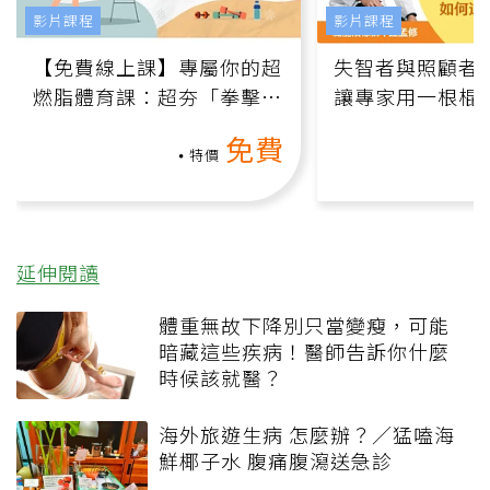
影片課程
影片課程
【免費線上課】專屬你的超
失智者與照顧者
燃脂體育課：超夯「拳擊有
讓專家用一根棍
氧」高壓族在家釋放壓力無
何逆轉退化大腦
免費
負擔
課）
特價
延伸閱讀
體重無故下降別只當變瘦，可能
暗藏這些疾病！醫師告訴你什麼
時候該就醫？
海外旅遊生病 怎麼辦？／猛嗑海
鮮椰子水 腹痛腹瀉送急診