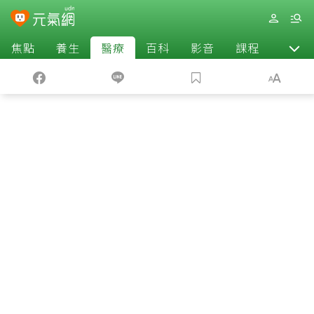
焦點
養生
醫療
百科
影音
課程
退休