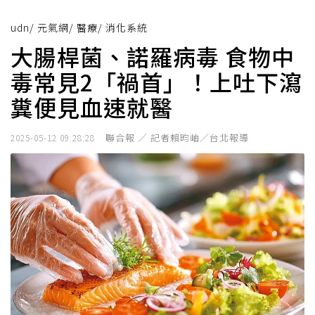
udn
/
元氣網
/
醫療
/
消化系統
大腸桿菌、諾羅病毒 食物中
毒常見2「禍首」！上吐下瀉
糞便見血速就醫
聯合報 ／ 記者賴昀岫／台北報導
2025-05-12 09:28:28