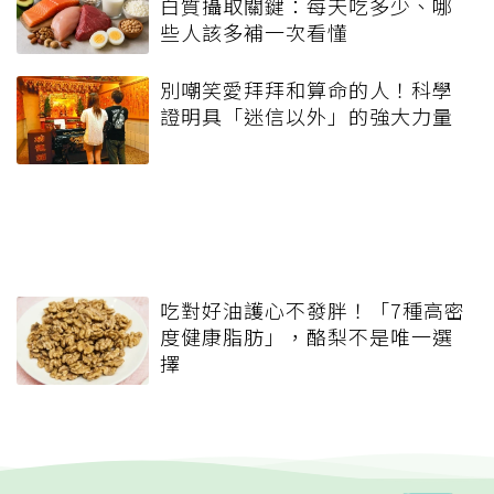
白質攝取關鍵：每天吃多少、哪
些人該多補一次看懂
別嘲笑愛拜拜和算命的人！科學
證明具「迷信以外」的強大力量
吃對好油護心不發胖！「7種高密
度健康脂肪」，酪梨不是唯一選
擇