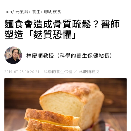
udn
/
元氣網
/
養生
/
聰明飲食
麵食會造成骨質疏鬆？醫師
塑造「麩質恐懼」
林慶順教授（科學的養生保健站長）
科學的養生保健 ／ 林慶順教授
2019-07-23 10:20:21