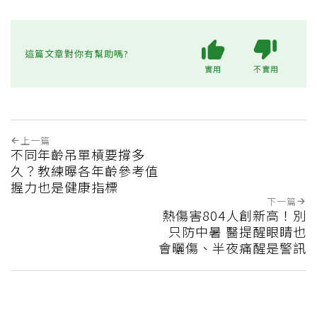
這篇文章對你有幫助嗎?
實用
不實用
上一篇
不同年齡吊單槓要撐多
久？教練曝各年齡參考值
握力也是健康指標
下一篇
熱傷害804人創新高！別
只防中暑 醫提醒眼睛也
會曬傷、半夜痛醒是警訊