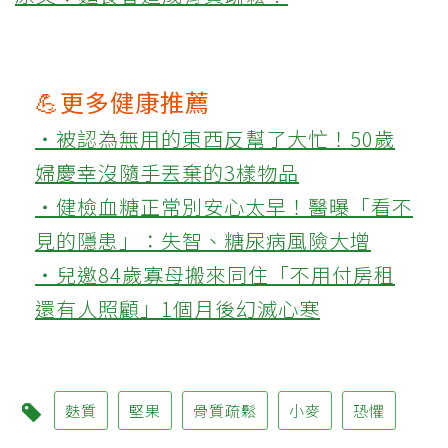
💪更多健康推薦
‧被認為無用的東西反幫了大忙！50歲
婦慶幸沒隨手丟棄的3樣物品
‧健檢血糖正常別安心太早！醫曝「看不
見的隱患」：失智、糖尿病風險大增
‧兒邀84歲寡母搬來同住「不用付房租
還有人照顧」1個月後幻滅心寒
麩質
堅果
骨質疏鬆
小麥
恐懼