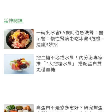
延伸閱讀
一碗剉冰害65歲阿伯急洗腎！醫
示警：慢性腎病患吃冰藏4危機、
建議3妙招
控血糖不必戒水果！內分泌專家
推「7大控糖水果」 搭配蛋白質
更穩血糖
高蛋白不是愈多愈好？研究揭蛋