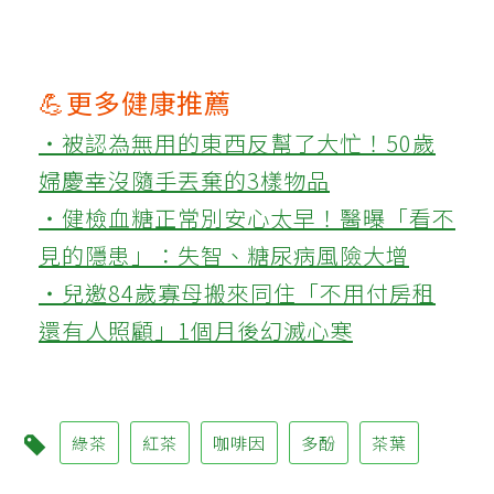
💪更多健康推薦
‧被認為無用的東西反幫了大忙！50歲
婦慶幸沒隨手丟棄的3樣物品
‧健檢血糖正常別安心太早！醫曝「看不
見的隱患」：失智、糖尿病風險大增
‧兒邀84歲寡母搬來同住「不用付房租
還有人照顧」1個月後幻滅心寒
綠茶
紅茶
咖啡因
多酚
茶葉