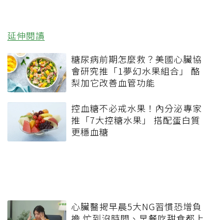
延伸閱讀
糖尿病前期怎麼救？美國心臟協
會研究推「1夢幻水果組合」 酪
梨加它改善血管功能
控血糖不必戒水果！內分泌專家
推「7大控糖水果」 搭配蛋白質
更穩血糖
心臟醫揭早晨5大NG習慣恐增負
擔 忙到沒時間、早餐吃甜食都上