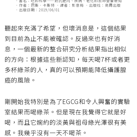
．書名：吃的科學——對抗肥肉、疾病、老化的救命營養新知
．作者：巴斯．卡斯特 ．譯者：彭意梅 ．出版社：商周出版
．出版日期：2019/06/01
聽起來充滿了希望，但壞消息是，這個結果
到目前為止不能被確認。反過來也有好消
息，一個最新的整合研究分析結果指出相似
的方向：根據這些新認知，每天喝7杯或者更
多杯綠茶的人，真的可以預期能降低攝護腺
癌的風險。
剛開始我特別是為了EGCG和令人興奮的實驗
室結果而喝綠茶。但是現在我覺得它就是好
喝，而且它婉約的淡黃與祖母綠光澤很有美
感。我幾乎沒有一天不喝茶。