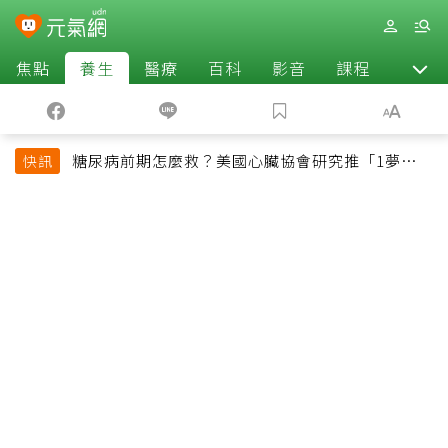
焦點
養生
醫療
百科
影音
課程
退休
糖尿病前期怎麼救？美國心臟協會研究推「1夢幻水
快訊
果組合」 酪梨加它改善血管功能