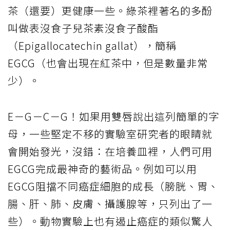
茶（還要）更健康一些。綠茶裡著名的多酚
叫做表沒食子兒茶素沒食子酸酯
（Epigallocatechin gallat），簡稱
EGCG（也會出現在紅茶中，但是數量非常
少）。
E－G－C－G！如果用雙唇說出這列簡單的字
母，一些堅定不移的實驗室研究者的眼睛就
會開始發光，沒錯：在培養皿裡，人們可用
EGCG完成最神奇的藝術品。例如可以用
EGCG阻擋不同癌症細胞的成長（膀胱、胃、
腸、肝、肺、皮膚、攝護腺等，只列出了一
些）。動物實驗上也有遏止癌症的類似驚人