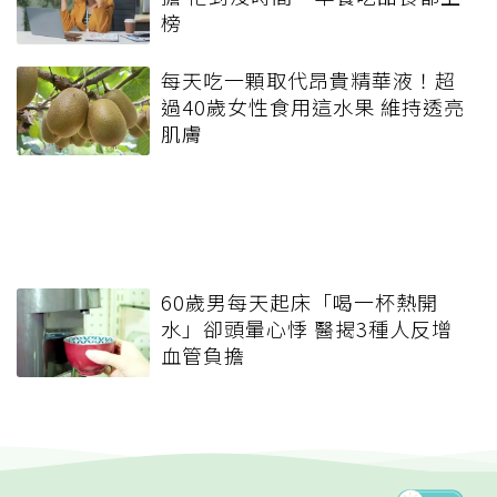
榜
每天吃一顆取代昂貴精華液！超
過40歲女性食用這水果 維持透亮
肌膚
60歲男每天起床「喝一杯熱開
水」卻頭暈心悸 醫揭3種人反增
血管負擔