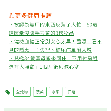
💪更多健康推薦
‧被認為無用的東西反幫了大忙！50歲
婦慶幸沒隨手丟棄的3樣物品
‧健檢血糖正常別安心太早！醫曝「看不
見的隱患」：失智、糖尿病風險大增
‧兒邀84歲寡母搬來同住「不用付房租
還有人照顧」1個月後幻滅心寒
全穀物
蔬菜
水果
肝癌