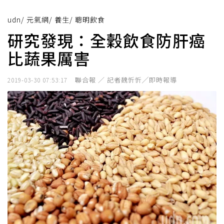
udn
/
元氣網
/
養生
/
聰明飲食
研究發現：全穀飲食防肝癌
比蔬果厲害
聯合報 ／ 記者魏忻忻╱即時報導
2019-03-30 07:53:17