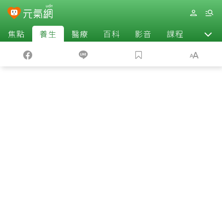
焦點
養生
醫療
百科
影音
課程
退休