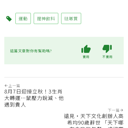
運動
提神飲料
琺瑯質
這篇文章對你有幫助嗎?
實用
不實用
上一篇
8月7日迎接立秋！3生肖
大轉運…鼠壓力銳減、他
遇到貴人
下一篇
遠見‧天下文化創辦人高
希均90歲辭世 「天下哪