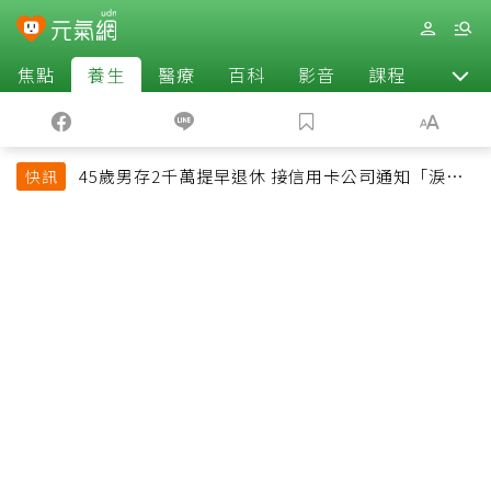
焦點
養生
醫療
百科
影音
課程
退休
45歲男存2千萬提早退休 接信用卡公司通知「淚回
快訊
職場」：有錢也碰壁