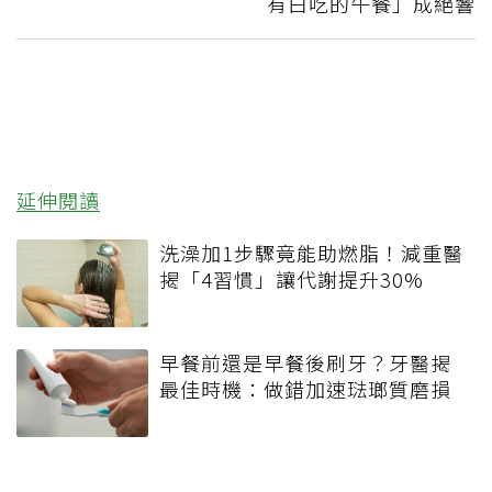
有白吃的午餐」成絕響
延伸閱讀
洗澡加1步驟竟能助燃脂！減重醫
揭「4習慣」讓代謝提升30%
早餐前還是早餐後刷牙？牙醫揭
最佳時機：做錯加速琺瑯質磨損