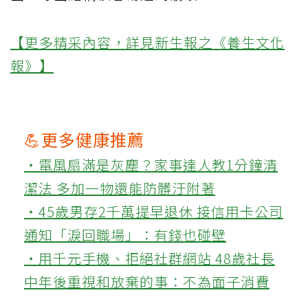
【更多精采內容，詳見新生報之《養生文化
報》】
💪更多健康推薦
‧電風扇滿是灰塵？家事達人教1分鐘清
潔法 多加一物還能防髒汙附著
‧45歲男存2千萬提早退休 接信用卡公司
通知「淚回職場」：有錢也碰壁
‧用千元手機、拒絕社群網站 48歲社長
中年後重視和放棄的事：不為面子消費