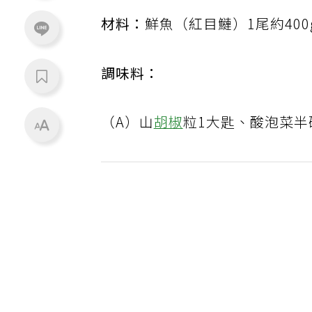
材料：
鮮魚（紅目鰱）1尾約400
調味料：
（A）山
胡椒
粒1大匙、酸泡菜