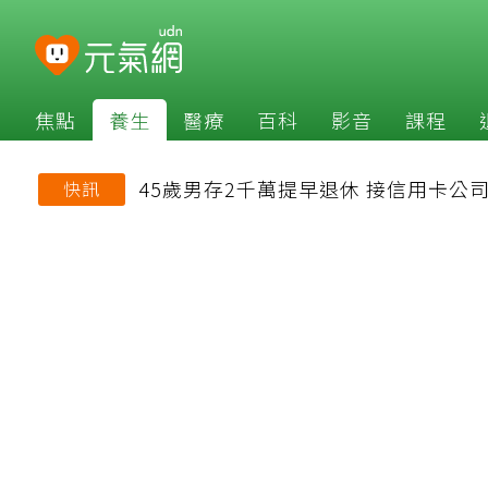
焦點
養生
醫療
百科
影音
課程
45歲男存2千萬提早退休 接信用卡
快訊