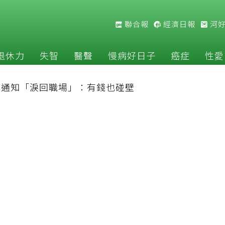
聯合報
經濟日報
河
退休力
失智
醫聲
慢病好日子
癌症
性愛
公司通知「淚回職場」：有錢也碰壁