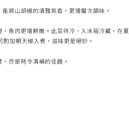
塔，能將山胡椒的清雅氣香，更增層次韻味。
泡浸，魚肉更增鮮嫩。此菜待冷、入冰箱冷藏，在
可酌加朝天椒入煮，滋味更是絕妙。
代替，亦是時令清補的佳餚。