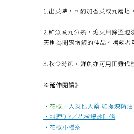
1.出菜時，可酌加香菜或九層
2.鮮魚煮九分熟，熄火用餘溫
天則為開胃增飯的佳品。嗜辣者
3.秋令時節，鮮魚亦可用田雞
※延伸閱讀》
‧
花椒
／入菜也入藥 能提煉精油
‧料理DIY／花椒爆炒肚條
‧花椒小檔案