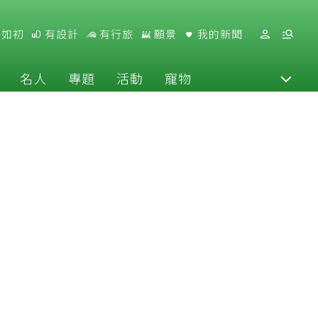
好如初
有設計
有行旅
願景
我的新聞
名人
專題
活動
寵物