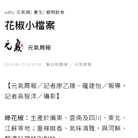
udn
/
元氣網
/
養生
/
聰明飲食
花椒小檔案
元氣周報
聯合新聞網 ／ 元氣周報
2014-09-23 15:10:09
【元氣周報／記者廖乙臻、羅建怡／報導，
記者高智洋／攝影】
綠花椒：
主產於廣東、雲南及四川、東北、
江蘇等地；重辣麻香、氣味清雅，與河鮮、