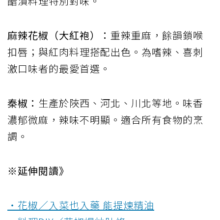
醋漬料理特別對味。
麻辣花椒（大紅袍）：
重辣重麻，餘韻鎖喉
扣唇；與紅肉料理搭配出色。為嗜辣、喜刺
激口味者的最愛首選。
秦椒：
生產於陜西、河北、川北等地。味香
濃郁微麻，辣味不明顯。適合所有食物的烹
調。
※延伸閱讀》
‧花椒／入菜也入藥 能提煉精油