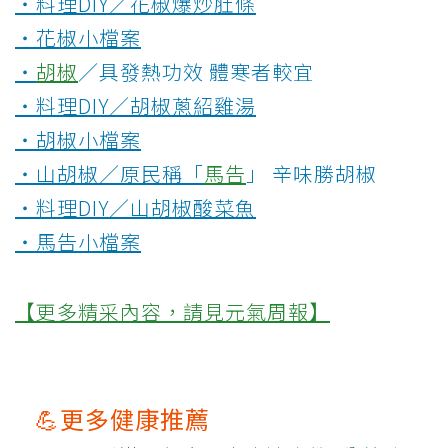
‧料理DIY／花椒爆炒肚條
‧花椒小檔案
‧
胡椒
／具發熱功效 體寒者較宜
‧料理DIY／胡椒蔥紹雞湯
‧胡椒小檔案
‧山胡椒／原民稱「
馬告
」 辛味勝胡椒
‧料理DIY／山胡椒酸菜魚
‧馬告小檔案
【更多精采內容，請見元氣周報】
💪更多健康推薦