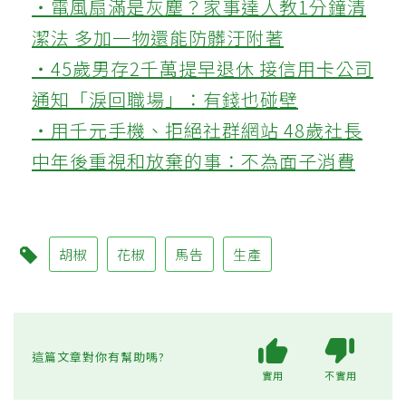
‧電風扇滿是灰塵？家事達人教1分鐘清
潔法 多加一物還能防髒汙附著
‧45歲男存2千萬提早退休 接信用卡公司
通知「淚回職場」：有錢也碰壁
‧用千元手機、拒絕社群網站 48歲社長
中年後重視和放棄的事：不為面子消費
胡椒
花椒
馬告
生產
這篇文章對你有幫助嗎?
實用
不實用