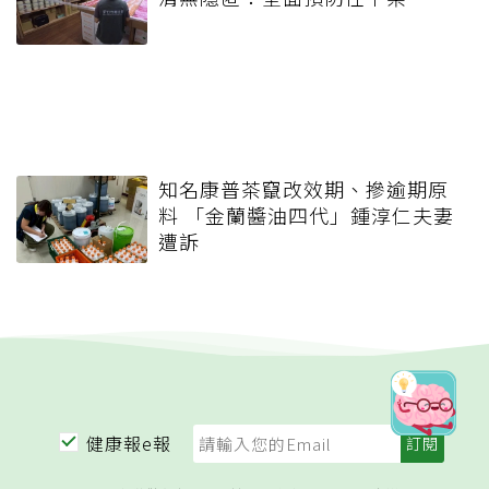
知名康普茶竄改效期、摻逾期原
料 「金蘭醬油四代」鍾淳仁夫妻
遭訴
健康報e報