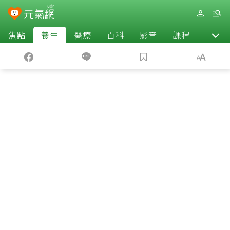
焦點
養生
醫療
百科
影音
課程
退休