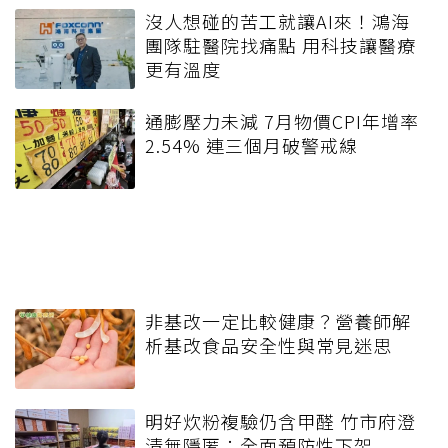
沒人想碰的苦工就讓AI來！鴻海
團隊駐醫院找痛點 用科技讓醫療
更有溫度
通膨壓力未減 7月物價CPI年增率
2.54% 連三個月破警戒線
非基改一定比較健康？營養師解
析基改食品安全性與常見迷思
明好炊粉複驗仍含甲醛 竹市府澄
清無隱匿：全面預防性下架