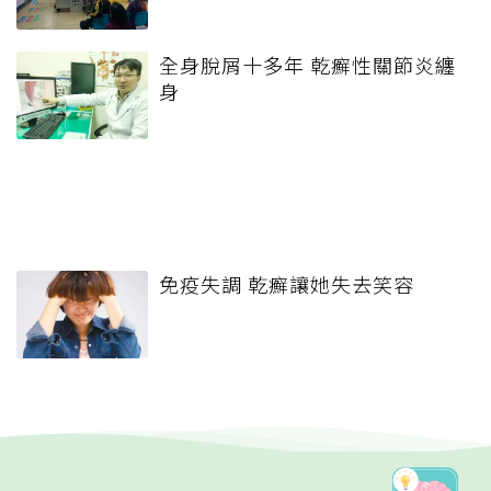
全身脫屑十多年 乾癬性關節炎纏
身
免疫失調 乾癬讓她失去笑容