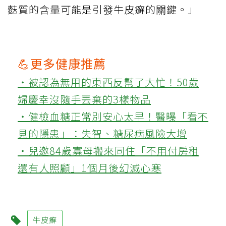
麩質的含量可能是引發牛皮癬的關鍵。」
💪更多健康推薦
‧被認為無用的東西反幫了大忙！50歲
婦慶幸沒隨手丟棄的3樣物品
‧健檢血糖正常別安心太早！醫曝「看不
見的隱患」：失智、糖尿病風險大增
‧兒邀84歲寡母搬來同住「不用付房租
還有人照顧」1個月後幻滅心寒
牛皮癬