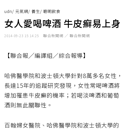
udn
/
元氣網
/
養生
/
聰明飲食
女人愛喝啤酒 牛皮癬易上身
聯合新聞網 ／ 聯合新聞網
2014-09-23 15:14:25
【聯合報╱編譯組／綜合報導】
哈佛醫學院和波士頓大學針對8萬多名女性，
長達15年的追蹤研究發現，女性常喝啤酒將
增加罹患牛皮癬的機率；若喝淡啤酒和葡萄
酒則無此關聯性。
百翰婦女醫院、哈佛醫學院和波士頓大學的