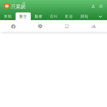
焦點
養生
醫療
百科
影音
課程
退休