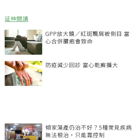
延伸閱讀
GPP放大鏡／紅斑飄屑被側目 當
心合併膿疱會致命
防疫減少回診 當心乾癬擴大
傾家蕩產仍治不好？5種常見疾病
無法根治，只能靠控制